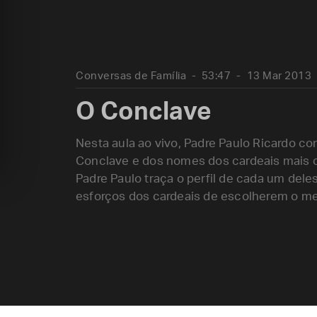
Conversas de Família
53:47
13 Mar 2013
O Conclave
Nesta aula ao vivo, Padre Paulo Ricardo co
Conclave e dos nomes dos cardeais mais c
Padre Paulo traça o perfil de cada um dele
esforços dos cardeais de escolherem o mel