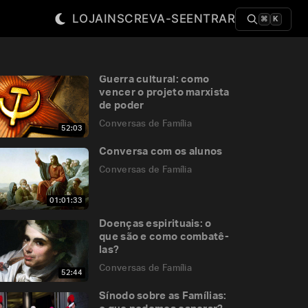
LOJA
INSCREVA-SE
ENTRAR
⌘
K
Guerra cultural: como
vencer o projeto marxista
de poder
Conversas de Família
52:03
Conversa com os alunos
Conversas de Família
01:01:33
Doenças espirituais: o
que são e como combatê-
las?
Conversas de Família
52:44
Sínodo sobre as Famílias: