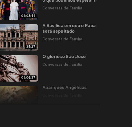
o que podemos esperar?
Conversas de Família
01:03:44
A Basílica em que o Papa
será sepultado
Conversas de Família
35:27
O glorioso São José
Conversas de Família
01:06:37
Aparições Angélicas
Conversas de Família
47:08
Corpus Christi e o
mistério da Igreja