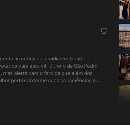
menta as notícias da mídia em torno do
otados para assumir o trono de São Pedro.
s, mas alerta para o fato de que além dos
hor perfil conforme suas consciências e...