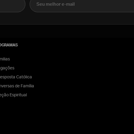
OGRAMAS
ilias
egações
esposta Católica
versas de Família
eção Espiritual