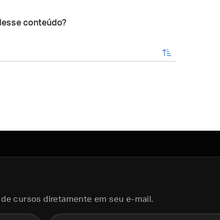
desse conteúdo?
enviar
 de cursos diretamente em seu e-mail.
E-mail