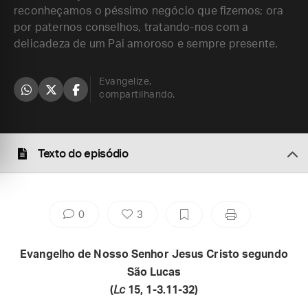
reconheçamos o péssimo negócio que fizemos; ora
por paternos conselhos, tratando-nos com a
delicadeza de um Pai amoroso e sempre presente.
Evangelize,
compartilhando.
Texto do episódio
0
3
Evangelho de Nosso Senhor Jesus Cristo segundo
São Lucas
(
Lc
15, 1-3.11-32)