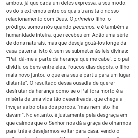
ambos, já que cada um deles expressa, a seu modo,
os dois extremos entre os quais transita o nosso
relacionamento com Deus. O
primeiro
filho, o
pródigo, somos nós quando
pecamos
, e é também a
humanidade inteira, que recebeu em Adão uma série
de dons naturais, mas que deseja gozá-los longe da
casa paterna, isto é, sem se submeter às leis divinas:
“‘Pai, dá-me a parte da herança que me cabe’. E o pai
dividiu os bens entre eles. Poucos dias depois, o filho
mais novo juntou o que era seu e partiu para um lugar
distante”. O resultado dessa ousadia de querer
desfrutar da herança como se o Pai fora morto é a
miséria de uma vida tão desenfreada, que chega a
invejar as bolotas dos porcos, “mas nem isto lhe
davam”. No entanto, é justamente pela desgraça em
que caímos que o Senhor nos dá a graça de olharmos
para trás e desejarmos voltar para casa, vendo o