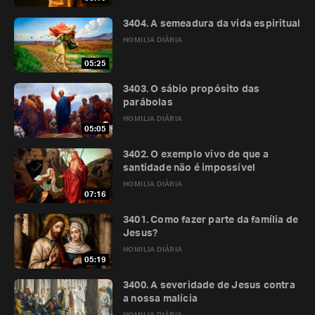
3404. A semeadura da vida espiritual
HOMILIA DIÁRIA
05:25
3403. O sábio propósito das
parábolas
HOMILIA DIÁRIA
05:05
3402. O exemplo vivo de que a
santidade não é impossível
HOMILIA DIÁRIA
07:16
3401. Como fazer parte da família de
Jesus?
HOMILIA DIÁRIA
05:19
3400. A severidade de Jesus contra
a nossa malícia