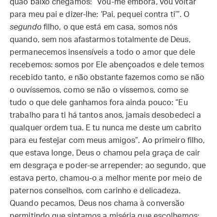
quão baixo chegamos: “Vou-me embora, vou voltar
para meu pai e dizer-lhe: ‘Pai, pequei contra ti’”. O
segundo
filho, o que está em casa, somos nós
quando, sem nos afastarmos totalmente de Deus,
permanecemos insensíveis a todo o amor que dele
recebemos: somos por Ele abençoados e dele temos
recebido tanto, e não obstante fazemos como se não
o ouvíssemos, como se não o víssemos, como se
tudo o que dele ganhamos fora ainda pouco: “Eu
trabalho para ti há tantos anos, jamais desobedeci a
qualquer ordem tua. E tu nunca me deste um cabrito
para eu festejar com meus amigos”. Ao primeiro filho,
que estava longe, Deus o chamou pela graça de cair
em desgraça e poder-se arrepender; ao segundo, que
estava perto, chamou-o a melhor mente por meio de
paternos conselhos, com carinho e delicadeza.
Quando pecamos, Deus nos chama à conversão
permitindo que sintamos a miséria que escolhemos;