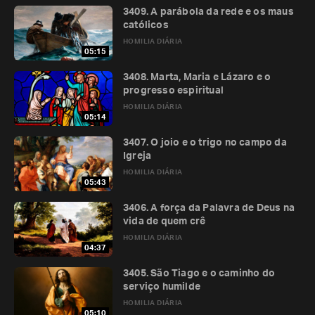
3409. A parábola da rede e os maus
católicos
HOMILIA DIÁRIA
05:15
3408. Marta, Maria e Lázaro e o
progresso espiritual
HOMILIA DIÁRIA
05:14
3407. O joio e o trigo no campo da
Igreja
HOMILIA DIÁRIA
05:43
3406. A força da Palavra de Deus na
vida de quem crê
HOMILIA DIÁRIA
04:37
3405. São Tiago e o caminho do
serviço humilde
HOMILIA DIÁRIA
05:10