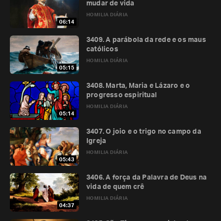
mudar de vida
HOMILIA DIÁRIA
06:14
3409. A parábola da rede e os maus
católicos
HOMILIA DIÁRIA
05:15
3408. Marta, Maria e Lázaro e o
progresso espiritual
HOMILIA DIÁRIA
05:14
3407. O joio e o trigo no campo da
Igreja
HOMILIA DIÁRIA
05:43
3406. A força da Palavra de Deus na
vida de quem crê
HOMILIA DIÁRIA
04:37