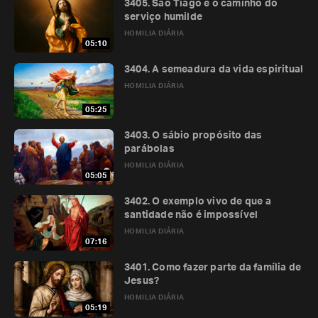
3405. São Tiago e o caminho do
serviço humilde
HOMILIA DIÁRIA
05:10
3404. A semeadura da vida espiritual
HOMILIA DIÁRIA
05:25
3403. O sábio propósito das
parábolas
HOMILIA DIÁRIA
05:05
3402. O exemplo vivo de que a
santidade não é impossível
HOMILIA DIÁRIA
07:16
3401. Como fazer parte da família de
Jesus?
HOMILIA DIÁRIA
05:19