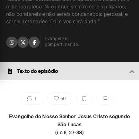
misericordioso. Não julgueis e não sereis julgados;
não condeneis e não sereis condenados; perdoai, e
sereis perdoados. Dai e vos será dado.”
Evangelize,
compartilhando.
Texto do episódio
1
50
Evangelho de Nosso Senhor Jesus Cristo segundo
São Lucas
(
Lc
6, 27-38)