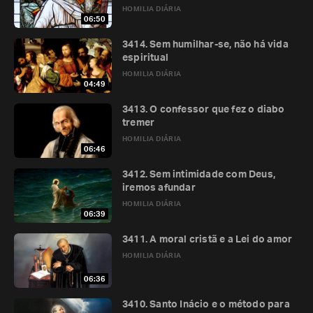
HOMILIA DIÁRIA
06:50
3414. Sem humilhar-se, não há vida
espiritual
HOMILIA DIÁRIA
04:49
3413. O confessor que fez o diabo
tremer
HOMILIA DIÁRIA
06:46
3412. Sem intimidade com Deus,
iremos afundar
HOMILIA DIÁRIA
06:39
3411. A moral cristã e a Lei do amor
HOMILIA DIÁRIA
06:36
3410. Santo Inácio e o método para