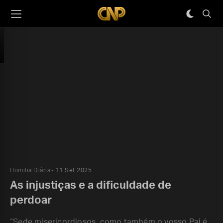
Homilia Diária
11 Set 2025
As injustiças e a dificuldade de
perdoar
“Sede misericordiosos, como também o vosso Pai é