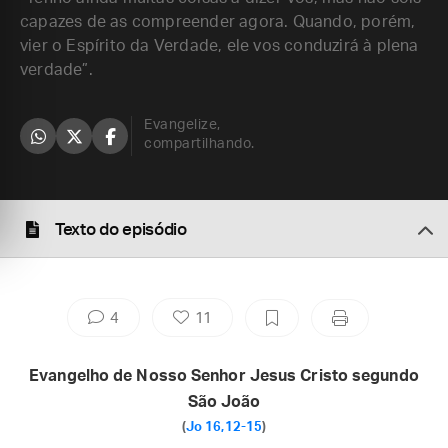
capazes de as compreender agora. Quando, porém,
vier o Espírito da Verdade, ele vos conduzirá à plena
verdade”.
Evangelize,
compartilhando.
Texto do episódio
4
11
Evangelho de Nosso Senhor Jesus Cristo segundo
São João
(
Jo 16,12-15
)