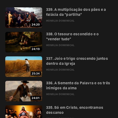
339. A multiplicação dos pães e a
falácia da “partilha”
HOMILIA DOMINICAL
24:20
338. O tesouro escondido e o
“vender tudo”
HOMILIA DOMINICAL
24:19
337. Joio e trigo crescendo juntos
dentro da Igreja
HOMILIA DOMINICAL
25:34
336. A Semente da Palavra e os três
inimigos da alma
HOMILIA DOMINICAL
24:01
335. Só em Cristo, encontramos
descanso