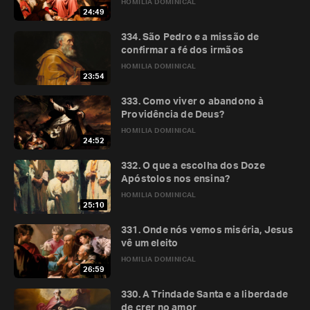
HOMILIA DOMINICAL
24:49
334. São Pedro e a missão de
confirmar a fé dos irmãos
HOMILIA DOMINICAL
23:54
333. Como viver o abandono à
Providência de Deus?
HOMILIA DOMINICAL
24:52
332. O que a escolha dos Doze
Apóstolos nos ensina?
HOMILIA DOMINICAL
25:10
331. Onde nós vemos miséria, Jesus
vê um eleito
HOMILIA DOMINICAL
26:59
330. A Trindade Santa e a liberdade
de crer no amor