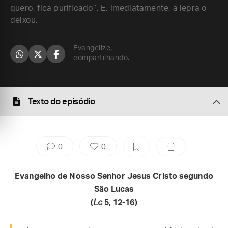
quero, fica purificado”. E, imediatamente, a lepra o
deixou.
Evangelize,
compartilhando.
Texto do episódio
0
0
Evangelho de Nosso Senhor Jesus Cristo segundo
São Lucas
(
Lc
5, 12-16)