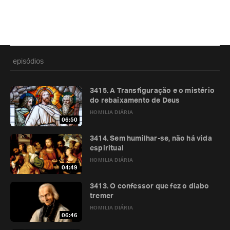
episódios
3415. A Transfiguração e o mistério
do rebaixamento de Deus
HOMILIA DIÁRIA
06:50
3414. Sem humilhar-se, não há vida
espiritual
HOMILIA DIÁRIA
04:49
3413. O confessor que fez o diabo
tremer
HOMILIA DIÁRIA
06:46