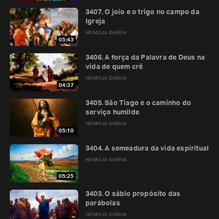
3407. O joio e o trigo no campo da
Igreja
HOMILIA DIÁRIA
05:43
3406. A força da Palavra de Deus na
vida de quem crê
HOMILIA DIÁRIA
04:37
3405. São Tiago e o caminho do
serviço humilde
HOMILIA DIÁRIA
05:10
3404. A semeadura da vida espiritual
HOMILIA DIÁRIA
05:25
3403. O sábio propósito das
parábolas
HOMILIA DIÁRIA