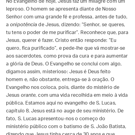
No Evangelho de hoje, Jesus faz um milagre com um
leproso. O homem se apresenta diante de Nosso
Senhor com uma grande fé e professa, antes de tudo,
a
onipotência
de Jesus, dizendo: “Senhor, se queres,
tu tens o poder de me purificar”. Reconhece que, para
Jesus, querer é fazer. Cristo então responde: “Eu
quero, fica purificado”, e pede-lhe que vá mostrar-se
aos sacerdotes, como prova da cura e para aumentar
a glória de Deus. O Evangelho se conclui com algo,
digamos assim, misterioso: Jesus é Deus feito
homem e, não obstante, entrega-se à oração. O
Evangelho nos coloca, pois, diante do mistério de
Jesus
orante
, com uma vida recolhida em meio à vida
pública. Estamos aqui no evangelho de S. Lucas,
capítulo 8. Jesus está no auge de seu ministério. De
fato, S. Lucas apresentou-nos o começo do
ministério público com o batismo de S. João Batista,
dizendo que Jesus tinha cerca de 30 anos e que