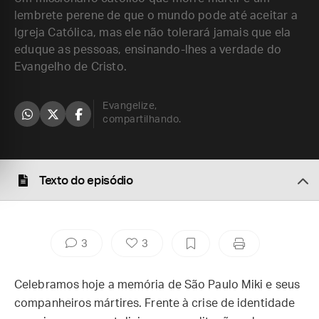
lembrete perene de que o mundo pode até aceitar a
Igreja Católica, mas ele não tolerará jamais que ela
eduque as pessoas, ensinando-lhes a verdade do
Evangelho de Cristo.
Evangelize,
compartilhando.
Texto do episódio
3
3
Celebramos hoje a memória de São Paulo Miki e seus
companheiros mártires. Frente à crise de identidade