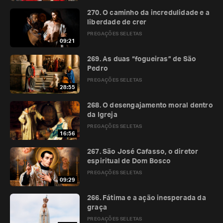
270. O caminho da incredulidade e a
liberdade de crer
PREGAÇÕES SELETAS
09:21
269. As duas “fogueiras” de São
Pedro
PREGAÇÕES SELETAS
28:55
268. O desengajamento moral dentro
da Igreja
PREGAÇÕES SELETAS
16:56
267. São José Cafasso, o diretor
espiritual de Dom Bosco
PREGAÇÕES SELETAS
09:29
266. Fátima e a ação inesperada da
graça
PREGAÇÕES SELETAS