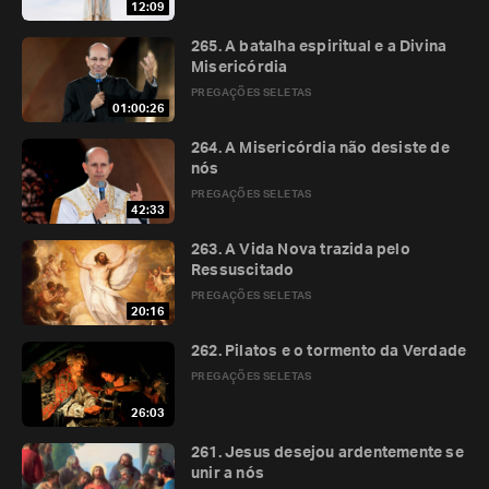
12:09
265. A batalha espiritual e a Divina
Misericórdia
PREGAÇÕES SELETAS
01:00:26
264. A Misericórdia não desiste de
nós
PREGAÇÕES SELETAS
42:33
263. A Vida Nova trazida pelo
Ressuscitado
PREGAÇÕES SELETAS
20:16
262. Pilatos e o tormento da Verdade
PREGAÇÕES SELETAS
26:03
261. Jesus desejou ardentemente se
unir a nós