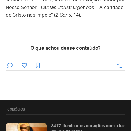
seráfico como o dele, ardente de devoção e amor por
Nosso Senhor. “
Caritas Christi urget nos
”, “A caridade
de Cristo nos impele” (
2 Cor
5, 14).
O que achou desse conteúdo?
enviar
episódios
3417. Iluminar os corações com a luz