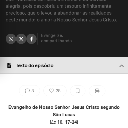
alegria, pois descobriu um tesouro infinitamente
precioso, que o levou a abandonar as realidades
deste mundo: o amor a Nosso Senhor Jesus Cristo.
Evangelize,
compartilhando.
Texto do episódio
3
28
Evangelho de Nosso Senhor Jesus Cristo segundo
São Lucas
(
Lc
10, 17-24)