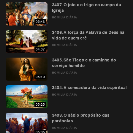
3407. O joio e o trigo no campo da
Igreja
HOMILIA DIÁRIA
05:43
3406. A força da Palavra de Deus na
vida de quem crê
HOMILIA DIÁRIA
04:37
3405. São Tiago e o caminho do
serviço humilde
HOMILIA DIÁRIA
05:10
3404. A semeadura da vida espiritual
HOMILIA DIÁRIA
05:25
3403. O sábio propósito das
parábolas
HOMILIA DIÁRIA
05:05