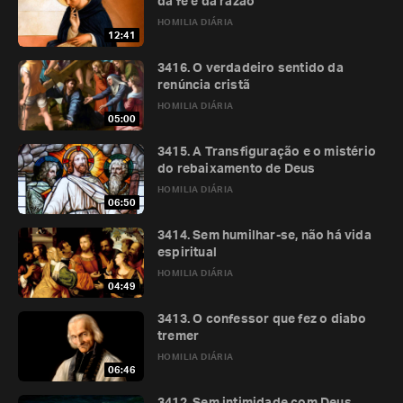
da fé e da razão
HOMILIA DIÁRIA
12:41
3416. O verdadeiro sentido da
renúncia cristã
HOMILIA DIÁRIA
05:00
3415. A Transfiguração e o mistério
do rebaixamento de Deus
HOMILIA DIÁRIA
06:50
3414. Sem humilhar-se, não há vida
espiritual
HOMILIA DIÁRIA
04:49
3413. O confessor que fez o diabo
tremer
HOMILIA DIÁRIA
06:46