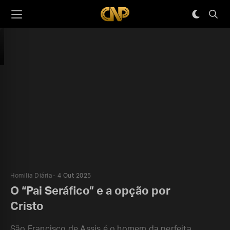
Homilia Diária
4 Out 2025
O “Pai Seráfico” e a opção por
Cristo
São Francisco de Assis é o homem da perfeita