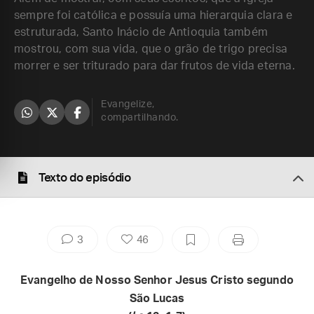
sempre foi católica e possuía uma hierarquia clara e
estruturada, Santo Inácio de Antioquia também
mostrou, com sua vida, que o grão de trigo precisa
morrer e ser triturado para dar frutos de vida eterna.
Evangelize,
compartilhando.
Texto do episódio
3
46
Evangelho de Nosso Senhor Jesus Cristo segundo
São Lucas