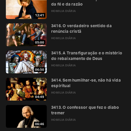
da fé e da razão
HOMILIA DIÁRIA
12:41
3416. O verdadeiro sentido da
renúncia cristã
HOMILIA DIÁRIA
05:00
3415. A Transfiguração e o mistério
do rebaixamento de Deus
HOMILIA DIÁRIA
06:50
3414. Sem humilhar-se, não há vida
espiritual
HOMILIA DIÁRIA
04:49
3413. O confessor que fez o diabo
tremer
HOMILIA DIÁRIA
06:46