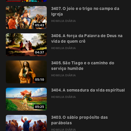
3407. O joio e o trigo no campo da
Igreja
HOMILIA DIÁRIA
05:43
3406. A força da Palavra de Deus na
vida de quem crê
HOMILIA DIÁRIA
04:37
3405. São Tiago e o caminho do
serviço humilde
HOMILIA DIÁRIA
05:10
3404. A semeadura da vida espiritual
HOMILIA DIÁRIA
05:25
3403. O sábio propósito das
parábolas
HOMILIA DIÁRIA