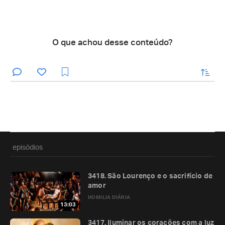
O que achou desse conteúdo?
enviar
episódios
3418. São Lourenço e o sacrifício de
amor
HOMILIA DIÁRIA
13:03
3417. Iluminar os corações com a luz