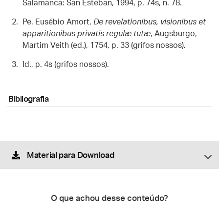
Salamanca: San Esteban, 1994, p. 74s, n. 78.
Pe. Eusébio Amort,
De revelationibus, visionibus et
apparitionibus privatis regulæ tutæ
, Augsburgo,
Martim Veith (ed.), 1754, p. 33 (grifos nossos).
Id., p. 4s (grifos nossos).
Bibliografia
Material para Download
O que achou desse conteúdo?