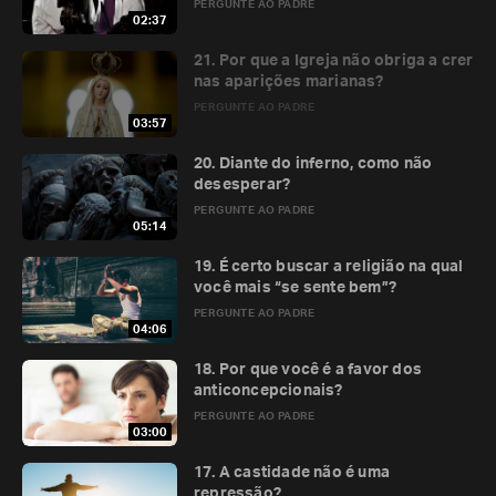
PERGUNTE AO PADRE
02:37
21. Por que a Igreja não obriga a crer
nas aparições marianas?
PERGUNTE AO PADRE
03:57
20. Diante do inferno, como não
desesperar?
PERGUNTE AO PADRE
05:14
19. É certo buscar a religião na qual
você mais “se sente bem”?
PERGUNTE AO PADRE
04:06
18. Por que você é a favor dos
anticoncepcionais?
PERGUNTE AO PADRE
03:00
17. A castidade não é uma
repressão?