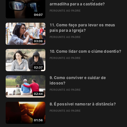
armadilha para a castidade?
PERGUNTE AO PADRE
04:07
11. Como faço para levar os meus
pais para a Igreja?
PERGUNTE AO PADRE
03:06
10. Como lidar com o ciúme doentio?
PERGUNTE AO PADRE
02:37
9. Como conviver e cuidar de
idosos?
PERGUNTE AO PADRE
02:44
8. É possível namorar à distância?
PERGUNTE AO PADRE
01:56