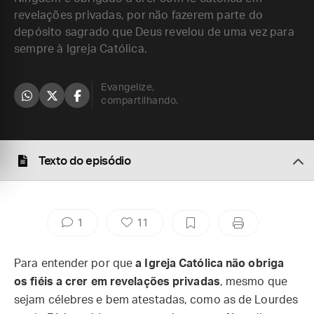
revelações privadas, por não fazerem parte do
depósito sagrado que Deus revelou de uma vez para
sempre à Igreja Católica.
Evangelize,
compartilhando.
Texto do episódio
1
11
Para entender por que
a Igreja Católica não obriga
os fiéis a crer em revelações privadas
, mesmo que
sejam célebres e bem atestadas, como as de Lourdes