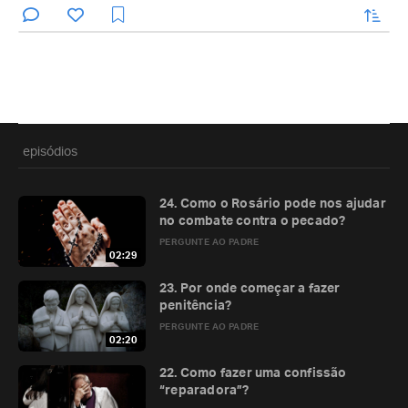
enviar
episódios
24. Como o Rosário pode nos ajudar
no combate contra o pecado?
PERGUNTE AO PADRE
02:29
23. Por onde começar a fazer
penitência?
PERGUNTE AO PADRE
02:20
22. Como fazer uma confissão
“reparadora”?