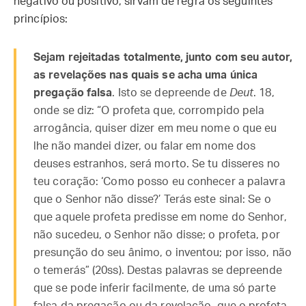
negativo ou positivo, sirvam de regra os seguintes
princípios:
Sejam rejeitadas totalmente, junto com seu autor,
as revelações nas quais se acha uma única
pregação falsa
. Isto se depreende de
Deut
. 18,
onde se diz: “O profeta que, corrompido pela
arrogância, quiser dizer em meu nome o que eu
lhe não mandei dizer, ou falar em nome dos
deuses estranhos, será morto. Se tu disseres no
teu coração: ‘Como posso eu conhecer a palavra
que o Senhor não disse?’ Terás este sinal: Se o
que aquele profeta predisse em nome do Senhor,
não sucedeu, o Senhor não disse; o profeta, por
presunção do seu ânimo, o inventou; por isso, não
o temerás” (20ss). Destas palavras se depreende
que se pode inferir facilmente, de uma só parte