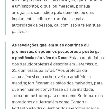
falsa da pregação ou da revelação, que o profeta
é um impostor, o qual ou mereceu, por sua
arrogância, ser iludido pelo demônio ou quis
impiamente iludir a outros. Ora, se cai a
autoridade da pessoa, cai com isso a fé em suas
palavras.
As revelações que, em suas doutrinas ou
promessas, dispõem os pecadores a postergar
a penitência não vêm de Deus
. Esta característica
dos pseudoprofetas é descrita em
Jeremias
, c.
23, com essas palavras: “Aos profetas de
Jerusalém vi coisas horríveis: o adultério, a
mentira; fortificaram as mãos dos malvados, para
que nenhum se convertesse da sua maldade.
Tornaram-se todos para mim como Sodoma, e os
moradores de Jerusalém como Gomorra.
Portanto isto diz o Senhor dos exércitos acerca