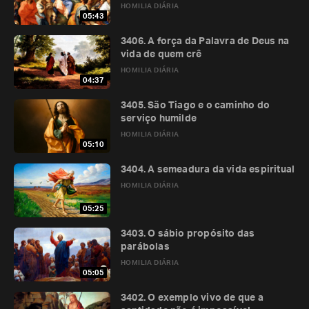
HOMILIA DIÁRIA
05:43
3406. A força da Palavra de Deus na
vida de quem crê
HOMILIA DIÁRIA
04:37
3405. São Tiago e o caminho do
serviço humilde
HOMILIA DIÁRIA
05:10
3404. A semeadura da vida espiritual
HOMILIA DIÁRIA
05:25
3403. O sábio propósito das
parábolas
HOMILIA DIÁRIA
05:05
3402. O exemplo vivo de que a