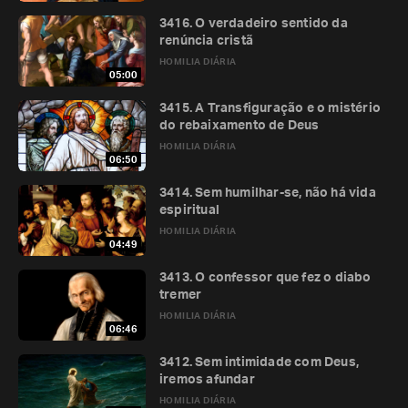
3416. O verdadeiro sentido da
renúncia cristã
HOMILIA DIÁRIA
05:00
3415. A Transfiguração e o mistério
do rebaixamento de Deus
HOMILIA DIÁRIA
06:50
3414. Sem humilhar-se, não há vida
espiritual
HOMILIA DIÁRIA
04:49
3413. O confessor que fez o diabo
tremer
HOMILIA DIÁRIA
06:46
3412. Sem intimidade com Deus,
iremos afundar
HOMILIA DIÁRIA