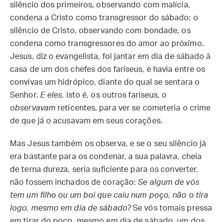
silêncio dos primeiros, observando com malícia,
condena a Cristo como transgressor do sábado; o
silêncio de Cristo, observando com bondade, os
condena como transgressores do amor ao próximo.
Jesus, diz o evangelista, foi jantar em dia de sábado à
casa de um dos chefes dos fariseus, e havia entre os
convivas um hidrópico, diante do qual se sentara o
Senhor.
E eles
, isto é, os outros fariseus,
o
observavam
reticentes, para ver se cometeria o crime
de que já o acusavam em seus corações.
Mas Jesus também os observa, e se o seu silêncio já
era bastante para os condenar, a sua palavra, cheia
de terna dureza, seria suficiente para os converter,
não fossem inchados de coração:
Se algum de vós
tem um filho ou um boi que caiu num poço, não o tira
logo, mesmo em dia de sábado?
Se vós tomais pressa
em tirar do poço, mesmo em dia de sábado, um dos