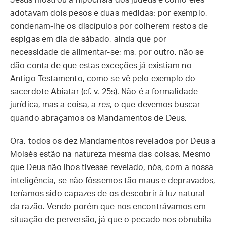
Jesus mostrou a hipocrisia dos judeus e como eles
adotavam dois pesos e duas medidas: por exemplo,
condenam-lhe os discípulos por colherem restos de
espigas em dia de sábado, ainda que por
necessidade de alimentar-se; ms, por outro, não se
dão conta de que estas exceções já existiam no
Antigo Testamento, como se vê pelo exemplo do
sacerdote Abiatar (cf. v. 25s). Não é a formalidade
jurídica, mas a coisa, a
res
, o que devemos buscar
quando abraçamos os Mandamentos de Deus.
Ora, todos os dez Mandamentos revelados por Deus a
Moisés estão na natureza mesma das coisas. Mesmo
que Deus não lhos tivesse revelado, nós, com a nossa
inteligência, se não fôssemos tão maus e depravados,
teríamos sido capazes de os descobrir à luz natural
da razão. Vendo porém que nos encontrávamos em
situação de perversão, já que o pecado nos obnubila