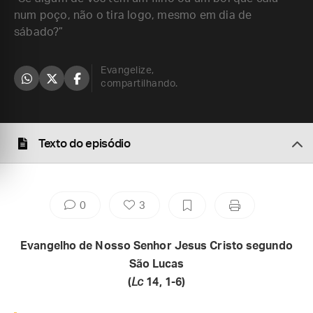
num poço, não o tira logo, mesmo em dia de
sábado?”
Evangelize,
compartilhando.
Texto do episódio
0
3
Evangelho de Nosso Senhor Jesus Cristo segundo
São Lucas
(
Lc
14, 1-6)