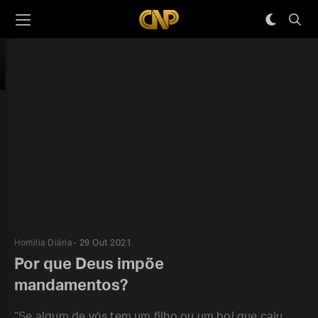
Homilia Diária
29 Out 2021
Por que Deus impõe
mandamentos?
“Se algum de vós tem um filho ou um boi que caiu