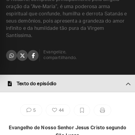
oração da “Ave-Maria”, é uma poderosa arma
espiritual que confunde, humilha e derrota Satanás e
seus demônios, pois apresenta a grandeza do amor
infinito e da humildade tão pura da Virgem
Santíssima.
Evangelize,
compartilhando.
Texto do episódio
5
44
Evangelho de Nosso Senhor Jesus Cristo segundo