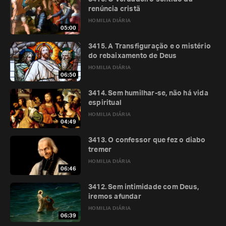
renúncia cristã
HOMILIA DIÁRIA
05:00
3415. A Transfiguração e o mistério
do rebaixamento de Deus
HOMILIA DIÁRIA
06:50
3414. Sem humilhar-se, não há vida
espiritual
HOMILIA DIÁRIA
04:49
3413. O confessor que fez o diabo
tremer
HOMILIA DIÁRIA
06:46
3412. Sem intimidade com Deus,
iremos afundar
HOMILIA DIÁRIA
06:39