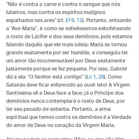
“Não é contra a carne e contra o sangue que nós
lutamos, mas contra os espíritos malignos
espalhados nos ares” (cf.
Ef
6, 12
). Portanto, entoando
a “Ave-Maria”, é como se estivéssemos esbofeteando
o rosto de Lúcifer e dos seus demônios, pois estamos
falando daquilo que ele mais odeia: Maria se tornou
grande exatamente por ser humilde, e conseguiu ter
um amor tão incomensurável por Deus exatamente
justamente porque se fez pequena. Por isso, Gabriel
diz a ela: “O Senhor está contigo” (
Lc
1, 28
). Como
Satanás deve ficar enfurecido ao ouvir isto! A Virgem
Santíssima vê a Deus face a face; já o Príncipe dos
demônios nunca contemplará o rosto de Deus, por
ter seu pecado de soberba. Portanto, a arma
espiritual que temos contra os demônios é a Verdade
do amor de Deus no coração da Virgem Maria.