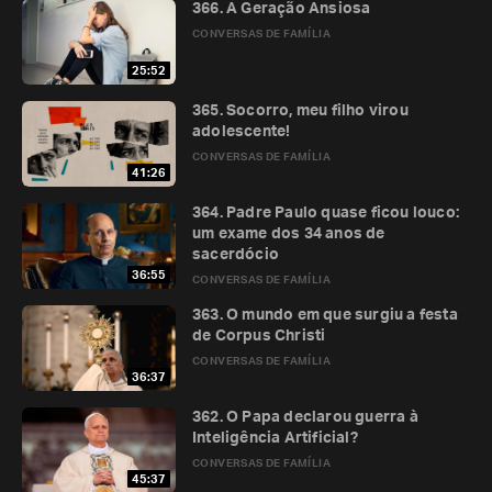
366. A Geração Ansiosa
CONVERSAS DE FAMÍLIA
25:52
365. Socorro, meu filho virou
adolescente!
CONVERSAS DE FAMÍLIA
41:26
364. Padre Paulo quase ficou louco:
um exame dos 34 anos de
sacerdócio
36:55
CONVERSAS DE FAMÍLIA
363. O mundo em que surgiu a festa
de Corpus Christi
CONVERSAS DE FAMÍLIA
36:37
362. O Papa declarou guerra à
Inteligência Artificial?
CONVERSAS DE FAMÍLIA
45:37