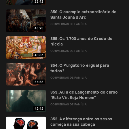
22:42
356. O exemplo extraordinário de
Santa Joana d’Arc
CONVERSAS DE FAMÍLIA
46:23
355. Os 1.700 anos do Credo de
Niceia
CONVERSAS DE FAMÍLIA
48:35
354. O Purgatório é igual para
todos?
CONVERSAS DE FAMÍLIA
54:58
353. Aula de Lançamento do curso
“Esto Vir: Seja Homem”
CONVERSAS DE FAMÍLIA
42:42
352. A diferença entre os sexos
começa na sua cabeça