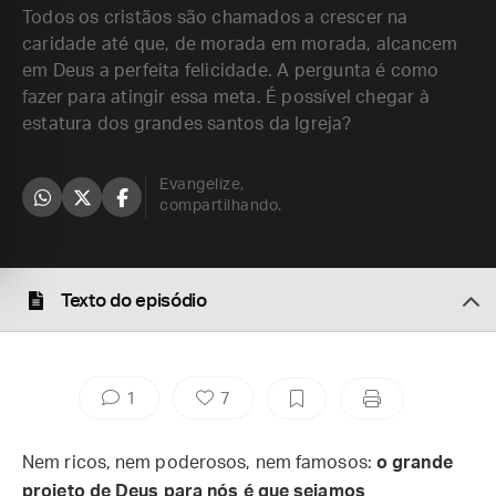
Todos os cristãos são chamados a crescer na
caridade até que, de morada em morada, alcancem
em Deus a perfeita felicidade. A pergunta é como
fazer para atingir essa meta. É possível chegar à
estatura dos grandes santos da Igreja?
Evangelize,
compartilhando.
Texto do episódio
1
7
Nem ricos, nem poderosos, nem famosos:
o grande
projeto de Deus para nós é que sejamos