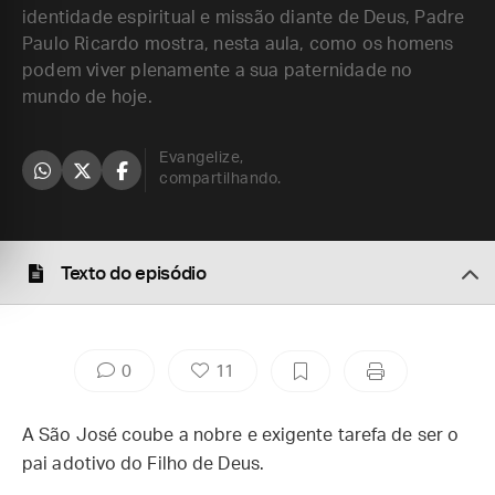
identidade espiritual e missão diante de Deus, Padre
Paulo Ricardo mostra, nesta aula, como os homens
podem viver plenamente a sua paternidade no
mundo de hoje.
Evangelize,
compartilhando.
Texto do episódio
0
11
A São José coube a nobre e exigente tarefa de ser o
pai adotivo do Filho de Deus.