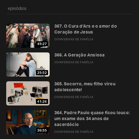
episódios
367. O Cura d’Ars e o amor do
Coração de Jesus
CONVERSAS DE FAMÍLIA
45:27
366. A Geração Ansiosa
CONVERSAS DE FAMÍLIA
25:52
365. Socorro, meu filho virou
adolescente!
CONVERSAS DE FAMÍLIA
41:26
364. Padre Paulo quase ficou louco:
um exame dos 34 anos de
sacerdócio
36:55
CONVERSAS DE FAMÍLIA