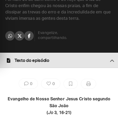
Cristo enfim chegou às nossas praias, a fim de
dissipar as trevas do erro e da incredulidade em que
viviam imersas as gentes desta terra.
Evangelize,
compartilhando.
Texto do episódio
0
0
Evangelho de Nosso Senhor Jesus Cristo segundo
São João
(
Jo
3, 16-21)