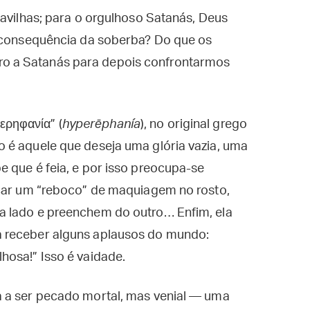
ravilhas; para o orgulhoso Satanás, Deus
a consequência da soberba? Do que os
o a Satanás para depois confrontarmos
ρηφανία” (
hyperēphanía
), no original grego
 é aquele que deseja uma glória vazia, uma
 que é feia, e por isso preocupa-se
icar um “reboco” de maquiagem no rosto,
a lado e preenchem do outro… Enfim, ela
 receber alguns aplausos do mundo:
hosa!” Isso é vaidade.
 a ser pecado mortal, mas venial — uma