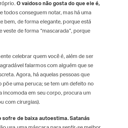
róprio.
O vaidoso não gosta do que ele é,
se todos conseguem notar, mas há uma
e bem, de forma elegante, porque está
e veste de forma “mascarada”, porque
mente celebrar quem você é, além de ser
 agradável falarmos com alguém que se
screta. Agora, há aquelas pessoas que
ão põe uma peruca; se tem um defeito no
go a incomoda em seu corpo, procura um
ou com cirurgias).
o sofre de baixa autoestima. Satanás
ão usa uma máscara para sentir-se melhor.