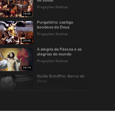
de saída!
Pregações Seletas
18:45
Purgatório: castigo
bondoso de Deus
Pregações Seletas
20:49
A alegria da Páscoa e as
alegrias do mundo
Pregações Seletas
34:14
Guido Schäffer, Servo de
Deus
Pregações Seletas
51:01
Perder o transitório para
ganhar o eterno