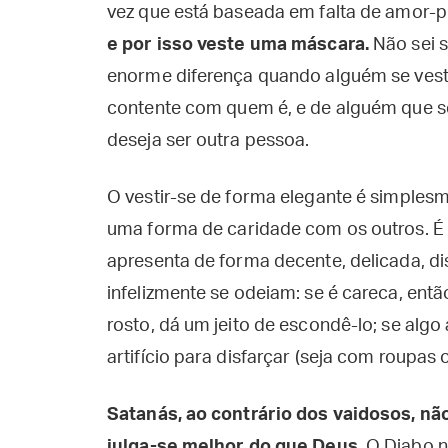
vez que está baseada em falta de amor-p
e por isso veste uma máscara.
Não sei 
enorme diferença quando alguém se vest
contente com quem é, e de alguém que s
deseja ser outra pessoa.
O vestir-se de forma elegante é simples
uma forma de caridade com os outros. É
apresenta de forma decente, delicada, di
infelizmente se odeiam: se é careca, ent
rosto, dá um jeito de escondê-lo; se al
artifício para disfarçar (seja com roupas 
Satanás, ao contrário dos vaidosos, nã
julga-se melhor do que Deus.
O Diabo n