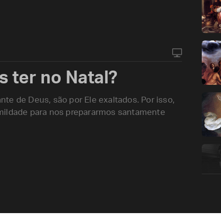
 ter no Natal?
te de Deus, são por Ele exaltados. Por isso,
umildade para nos prepararmos santamente