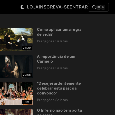
LOJA
INSCREVA-SE
ENTRAR
⌘
K
Como aplicar uma regra
de vida?
Pregações Seletas
26:29
A importância de um
Carmelo
Pregações Seletas
20:58
“Desejei ardentemente
celebrar esta páscoa
convosco”
Pregações Seletas
14:01
O Inferno não tem porta