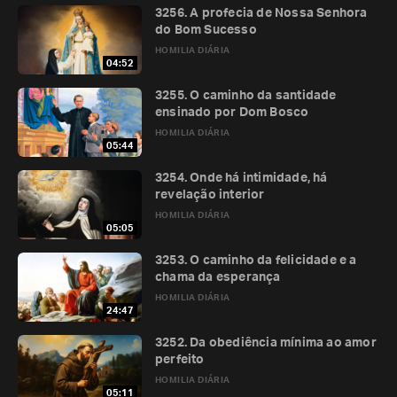
3256. A profecia de Nossa Senhora
do Bom Sucesso
HOMILIA DIÁRIA
04:52
3255. O caminho da santidade
ensinado por Dom Bosco
HOMILIA DIÁRIA
05:44
3254. Onde há intimidade, há
revelação interior
HOMILIA DIÁRIA
05:05
3253. O caminho da felicidade e a
chama da esperança
HOMILIA DIÁRIA
24:47
3252. Da obediência mínima ao amor
perfeito
HOMILIA DIÁRIA
05:11