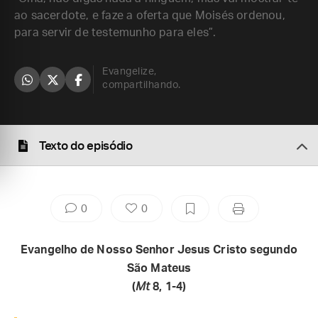
ao sacerdote, e faze a oferta que Moisés ordenou,
para servir de testemunho para eles”.
Evangelize,
compartilhando.
Texto do episódio
0
0
Evangelho de Nosso Senhor Jesus Cristo segundo
São Mateus
(
Mt
8, 1-4)