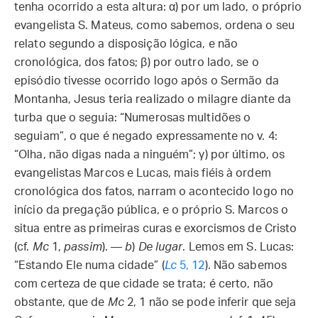
tenha ocorrido a esta altura: α) por um lado, o próprio
evangelista S. Mateus, como sabemos, ordena o seu
relato segundo a disposição lógica, e não
cronológica, dos fatos; β) por outro lado, se o
episódio tivesse ocorrido logo após o Sermão da
Montanha, Jesus teria realizado o milagre diante da
turba que o seguia: “Numerosas multidões o
seguiam”, o que é negado expressamente no v. 4:
“Olha, não digas nada a ninguém”; γ) por último, os
evangelistas Marcos e Lucas, mais fiéis à ordem
cronológica dos fatos, narram o acontecido logo no
início da pregação pública, e o próprio S. Marcos o
situa entre as primeiras curas e exorcismos de Cristo
(cf.
Mc
1,
passim
). —
b
)
De lugar
. Lemos em S. Lucas:
“Estando Ele numa cidade” (
Lc
5, 12
). Não sabemos
com certeza de que cidade se trata; é certo, não
obstante, que de
Mc
2, 1 não se pode inferir que seja