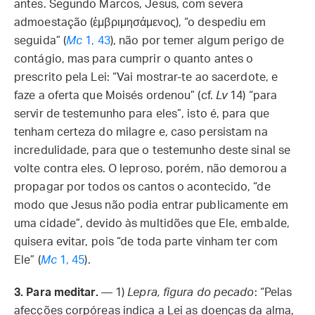
antes. Segundo Marcos, Jesus, com severa
admoestação (ἐμβριμησάμενος), “o despediu em
seguida” (
Mc
1, 43
), não por temer algum perigo de
contágio, mas para cumprir o quanto antes o
prescrito pela Lei: “Vai mostrar-te ao sacerdote, e
faze a oferta que Moisés ordenou” (cf.
Lv
14) “para
servir de testemunho para eles”, isto é, para que
tenham certeza do milagre e, caso persistam na
incredulidade, para que o testemunho deste sinal se
volte contra eles. O leproso, porém, não demorou a
propagar por todos os cantos o acontecido, “de
modo que Jesus não podia entrar publicamente em
uma cidade”, devido às multidões que Ele, embalde,
quisera evitar, pois “de toda parte vinham ter com
Ele” (
Mc
1, 45
).
3.
Para meditar.
— 1)
Lepra, figura do pecado
: “Pelas
afecções corpóreas indica a Lei as doenças da alma,