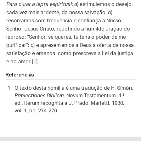
Para curar a lepra espiritual
:
a
) estimulemos o desejo,
cada vez mais ardente, da nossa salvação;
b
)
recorramos com frequência e confiança a Nosso
Senhor Jesus Cristo, repetindo a humilde oração do
leproso: “Senhor, se queres, tu tens o poder de me
purificar”;
c
) e apresentemos a Deus a oferta da nossa
satisfação e emenda, como prescreve a Lei da justiça
e do amor [1].
Referências
O texto desta homilia é uma tradução de H. Simón,
Prælectiones Biblicæ
. Novum Testamentum. 4.ª
ed., iterum recognita a J. Prado. Marietti, 1930,
vol. 1, pp. 274-276.