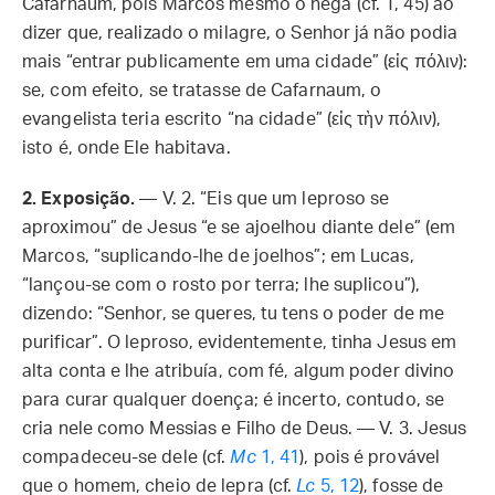
Cafarnaum, pois Marcos mesmo o nega (cf. 1, 45) ao
dizer que, realizado o milagre, o Senhor já não podia
mais “entrar publicamente em uma cidade” (εἰς πόλιν):
se, com efeito, se tratasse de Cafarnaum, o
evangelista teria escrito “na cidade” (εἰς τὴν πόλιν),
isto é, onde Ele habitava.
2.
Exposição.
— V. 2. “Eis que um leproso se
aproximou” de Jesus “e se ajoelhou diante dele” (em
Marcos, “suplicando-lhe de joelhos”; em Lucas,
“lançou-se com o rosto por terra; lhe suplicou”),
dizendo: “Senhor, se queres, tu tens o poder de me
purificar”. O leproso, evidentemente, tinha Jesus em
alta conta e lhe atribuía, com fé, algum poder divino
para curar qualquer doença; é incerto, contudo, se
cria nele como Messias e Filho de Deus. — V. 3. Jesus
compadeceu-se dele (cf.
Mc
1, 41
), pois é provável
que o homem, cheio de lepra (cf.
Lc
5, 12
), fosse de