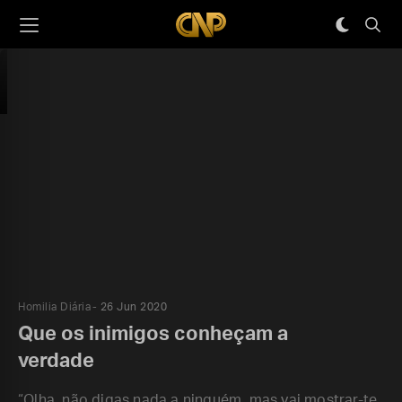
Homilia Diária
26 Jun 2020
Que os inimigos conheçam a
verdade
“Olha, não digas nada a ninguém, mas vai mostrar-te