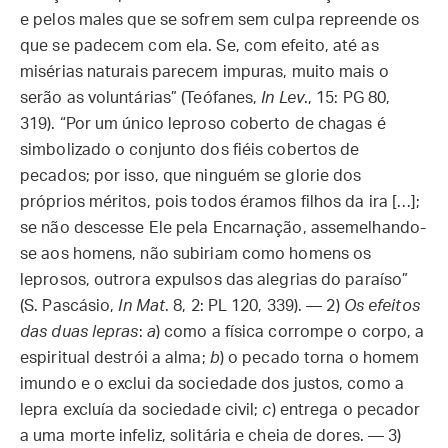
e pelos males que se sofrem sem culpa repreende os
que se padecem com ela. Se, com efeito, até as
misérias naturais parecem impuras, muito mais o
serão as voluntárias” (Teófanes,
In Lev
., 15: PG 80,
319). “Por um único leproso coberto de chagas é
simbolizado o conjunto dos fiéis cobertos de
pecados; por isso, que ninguém se glorie dos
próprios méritos, pois todos éramos filhos da ira […];
se não descesse Ele pela Encarnação, assemelhando-
se aos homens, não subiriam como homens os
leprosos, outrora expulsos das alegrias do paraíso”
(S. Pascásio,
In Mat
. 8, 2: PL 120, 339). — 2)
Os efeitos
das duas lepras
:
a
) como a física corrompe o corpo, a
espiritual destrói a alma;
b
) o pecado torna o homem
imundo e o exclui da sociedade dos justos, como a
lepra excluía da sociedade civil;
c
) entrega o pecador
a uma morte infeliz, solitária e cheia de dores. — 3)