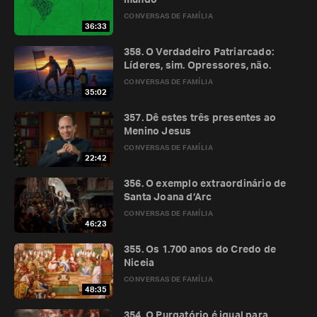
mundo
CONVERSAS DE FAMÍLIA
36:33
358. O Verdadeiro Patriarcado:
Líderes, sim. Opressores, não.
CONVERSAS DE FAMÍLIA
35:02
357. Dê estes três presentes ao
Menino Jesus
CONVERSAS DE FAMÍLIA
22:42
356. O exemplo extraordinário de
Santa Joana d’Arc
CONVERSAS DE FAMÍLIA
46:23
355. Os 1.700 anos do Credo de
Niceia
CONVERSAS DE FAMÍLIA
48:35
354. O Purgatório é igual para