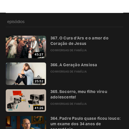
episódios
367. O Cura d’Ars e o amor do
Coração de Jesus
CONVERSAS DE FAMÍLIA
45:27
366. A Geração Ansiosa
CONVERSAS DE FAMÍLIA
25:52
365. Socorro, meu filho virou
adolescente!
CONVERSAS DE FAMÍLIA
41:26
364. Padre Paulo quase ficou louco:
um exame dos 34 anos de