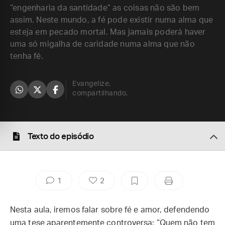
“engenharia da santidade” as coisas não são bem
assim. Neste mundo, a fé pode existir numa alma que
esteja em pecado mortal. Mas jamais poderá haver
uma só migalha de caridade numa alma que não
tenha fé.
Evangelize,
compartilhando.
Texto do episódio
1
2
Nesta aula, iremos falar sobre fé e amor, defendendo
uma tese aparentemente controversa: “Quem não tem