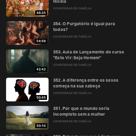
Niceia
CONVERSAS DE FAMÍLIA
48:35
354. O Purgatório é igual para
todos?
CONVERSAS DE FAMÍLIA
54:58
353. Aula de Lançamento do curso
“Esto Vir: Seja Homem”
CONVERSAS DE FAMÍLIA
42:42
352. A diferença entre os sexos
começa na sua cabeça
CONVERSAS DE FAMÍLIA
50:45
351. Por que o mundo seria
incompleto sem a mulher
CONVERSAS DE FAMÍLIA
50:16