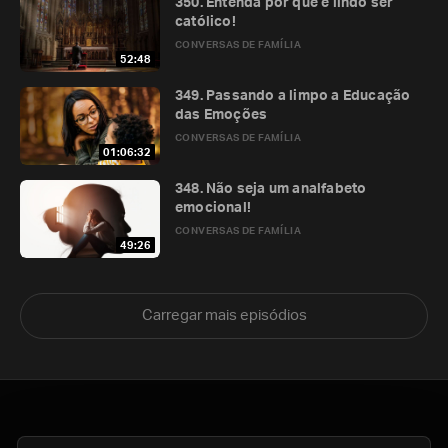
350. Entenda por que é lindo ser
católico!
CONVERSAS DE FAMÍLIA
52:48
349. Passando a limpo a Educação
das Emoções
CONVERSAS DE FAMÍLIA
01:06:32
348. Não seja um analfabeto
emocional!
CONVERSAS DE FAMÍLIA
49:26
Carregar mais episódios