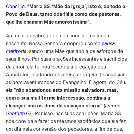
Concílio
,
“Maria SS. ‘Mãe da Igreja’, isto é, de todo o
Povo de Deus, tanto dos fiéis como dos pastores,
que lhe chamam Mãe amorosíssima”
.
Ao fim e ao cabo, podemos concluir: na Igreja
nascente, Nossa Senhora cooperou como
causa
meritória
, sendo uma Mãe que apoia os esforços de
seus filhos. Por suas orações incessantes e sacrifícios
de amor, ela tornou fecunda a pregação dos
Apóstolos, ajudando-os a ter a coragem de anunciar
as bem-aventuranças do Evangelho. E agora, do Céu,
ela “não abandonou esta missão salvadora, mas,
com a sua multiforme intercessão, continua a
alcançar-nos os dons da salvação eterna”
(
Lumen
Gentium
62). Por isso, nas suas aparições, Maria SS.
nos convida a fazer os mesmos sacrifícios que ela fez
um dia pela conversão dos pecadores, a fim de que,