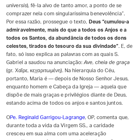
universis
), fê-la alvo de tanto amor, a ponto de se
comprazer nela com singularíssima benevolência”.
Por essa razão, prossegue o texto,
Deus “cumulou-a
admiravelmente, mais do que a todos os Anjos e a
todos os Santos, da abundância de todos os dons
celestes, tirados do tesouro da sua divindade”
. E, de
fato, só isso explica as palavras com as quais S.
Gabriel a saudou na anunciação:
Ave, cheia de graça
(gr. Χαῖρε, κεχαριτωμένη). Na hierarquia do Céu,
portanto, Maria é — depois de Nosso Senhor Jesus,
enquanto homem e Cabeça da Igreja — aquela que
dispõe de mais graças e privilégios diante de Deus,
estando acima de todos os anjos e santos juntos.
O
Pe. Reginald Garrigou-Lagrange
, OP, comenta que,
durante toda a vida da Virgem SS., a caridade
cresceu em sua alma com uma aceleração