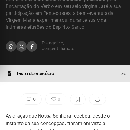
Encarnação do Verbo em seu seio virginal, até a sua
participação em Pentecostes, a bem-aventurada
Virgem Maria experimentou, durante sua vida,
inúmeras efusões do Espírito Santo.
Evangelize,
compartilhando.
Texto do episódio
0
0
As graças que Nossa Senhora recebeu, desde o
instante da sua concepção, tinham em vista a