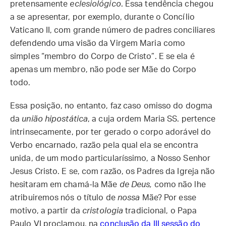
pretensamente
eclesiológico
. Essa tendência chegou
a se apresentar, por exemplo, durante o Concílio
Vaticano II, com grande número de padres conciliares
defendendo uma visão da Virgem Maria como
simples “membro do Corpo de Cristo”. E se ela é
apenas um membro, não pode ser Mãe do Corpo
todo.
Essa posição, no entanto, faz caso omisso do dogma
da
união hipostática
, a cuja ordem Maria SS. pertence
intrinsecamente, por ter gerado o corpo adorável do
Verbo encarnado, razão pela qual ela se encontra
unida, de um modo particularíssimo, a Nosso Senhor
Jesus Cristo. E se, com razão, os Padres da Igreja não
hesitaram em chamá-la Mãe
de Deus,
como não lhe
atribuiremos nós o título de
nossa
Mãe? Por esse
motivo, a partir da
cristologia
tradicional, o Papa
Paulo VI proclamou, na
conclusão da III sessão do