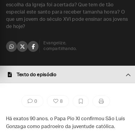
escolha da Igreja foi acertada? Que tem de tão
especial este santo para receber tamanha honra? O
que um jovem do século XVI pode ensinar aos jovens
de hoje?
Evangelize,
compartilhando.
Texto do episódio
0
8
Há exatos 90 anos, o Papa Pio XI confirmou São Luís
Gonzaga como padroeiro da juventude católica.