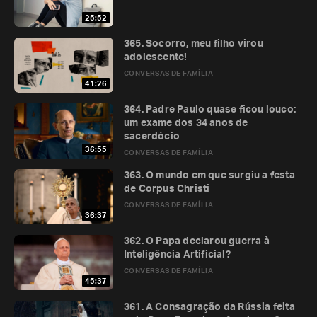
25:52
365. Socorro, meu filho virou
adolescente!
CONVERSAS DE FAMÍLIA
41:26
364. Padre Paulo quase ficou louco:
um exame dos 34 anos de
sacerdócio
36:55
CONVERSAS DE FAMÍLIA
363. O mundo em que surgiu a festa
de Corpus Christi
CONVERSAS DE FAMÍLIA
36:37
362. O Papa declarou guerra à
Inteligência Artificial?
CONVERSAS DE FAMÍLIA
45:37
361. A Consagração da Rússia feita