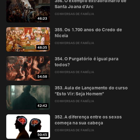
356. O exemplo extraordinário de
Santa Joana d’Arc
CONVERSAS DE FAMÍLIA
46:23
355. Os 1.700 anos do Credo de
Niceia
CONVERSAS DE FAMÍLIA
48:35
354. O Purgatório é igual para
todos?
CONVERSAS DE FAMÍLIA
54:58
353. Aula de Lançamento do curso
“Esto Vir: Seja Homem”
CONVERSAS DE FAMÍLIA
42:42
352. A diferença entre os sexos
começa na sua cabeça
CONVERSAS DE FAMÍLIA
50:45