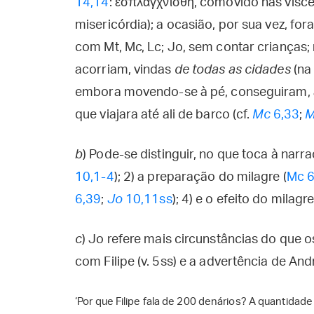
14,14
: ἐσπλαγχνίσθη, comovido nas víscer
misericórdia); a ocasião, por sua vez, fo
com Mt, Mc, Lc; Jo, sem contar crianças; 
acorriam, vindas
de todas as cidades
(na
embora movendo-se à pé, conseguiram, a
que viajara até ali de barco (cf.
Mc
6,33
;
M
b
)
Pode-se distinguir, no que toca à narra
10,1-4
); 2) a preparação do milagre (
Mc 6
6,39
;
Jo
10,11ss
); 4) e o efeito do milagre
c
)
Jo refere mais circunstâncias do que os
com Filipe (v. 5ss) e a advertência de Andr
‘Por que Filipe fala de 200 denários? A quantidade