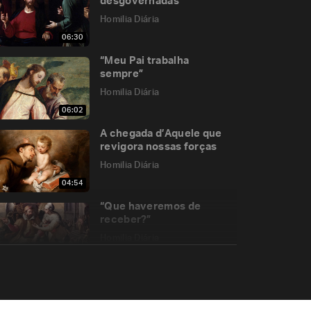
desgovernadas
Homilia Diária
06:30
“Meu Pai trabalha
sempre”
Homilia Diária
06:02
A chegada d’Aquele que
revigora nossas forças
Homilia Diária
04:54
“Que haveremos de
receber?”
Homilia Diária
12:34
Comemoração de Todos
os Fiéis Defuntos