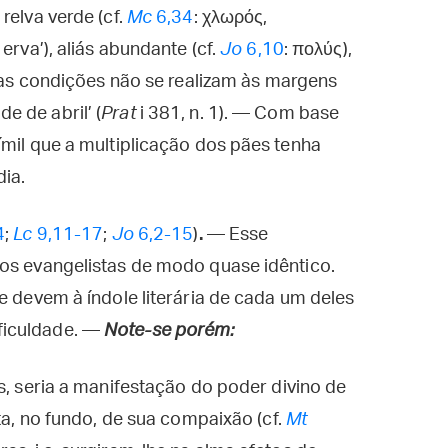
relva verde (cf.
Mc
6,34
: χλωρός,
erva’), aliás abundante (cf.
Jo
6,10
: πολύς),
stas condições não se realizam às margens
 de abril’ (
Prat
i 381, n. 1). — Com base
ímil que a multiplicação dos pães tenha
ia.
4
;
Lc
9,11-17
;
Jo
6,2-15
)
.
— Esse
 os evangelistas de modo quase idêntico.
e devem à índole literária de cada um deles
ficuldade. —
Note-se porém:
s, seria a manifestação do poder divino de
ata, no fundo, de sua compaixão (cf.
Mt