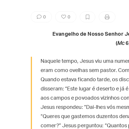
0
0
Evangelho de Nosso Senhor J
(
Mc
6
Naquele tempo, Jesus viu uma numer
eram como ovelhas sem pastor. Começ
Quando estava ficando tarde, os dis
disseram: “Este lugar é deserto e já 
aos campos e povoados vizinhos co
Jesus respondeu: “Dai-lhes vós mes
“Queres que gastemos duzentos dená
comer?” Jesus perguntou: “Quantos p