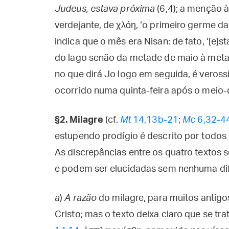
Judeus, estava próxima
(6,4); a menção à 
verdejante, de χλόη, ‘o primeiro germe da 
indica que o mês era Nisan: de fato, ‘[e]
do lago senão da metade de maio à metade
no que dirá Jo logo em seguida, é veross
ocorrido numa quinta-feira após o meio-d
§2.
Milagre
(cf.
Mt
14,13b-21
;
Mc
6,32-4
estupendo prodígio é descrito por todos
As discrepâncias entre os quatro textos s
e podem ser elucidadas sem nenhuma di
a
)
A razão
do milagre, para muitos antigo
Cristo; mas o texto deixa claro que se tr