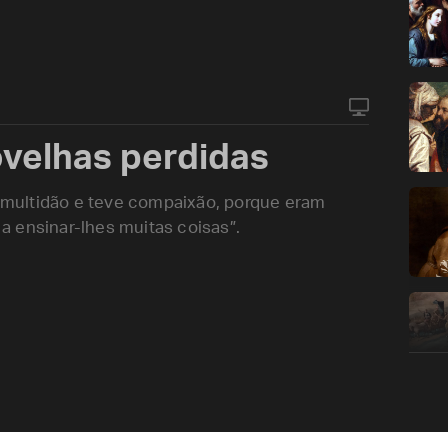
velhas perdidas
multidão e teve compaixão, porque eram
 ensinar-lhes muitas coisas”.