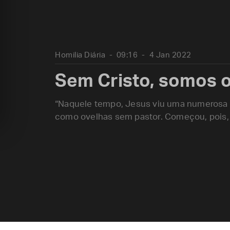
Homilia Diária
09:16
4 Jan 2022
Sem Cristo, somos o
“Naquele tempo, Jesus viu uma numerosa 
como ovelhas sem pastor. Começou, pois, a