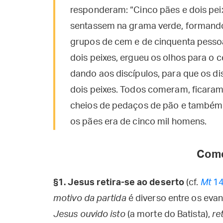
responderam: “Cinco pães e dois pe
sentassem na grama verde, formando
grupos de cem e de cinquenta pesso
dois peixes, ergueu os olhos para o c
dando aos discípulos, para que os di
dois peixes. Todos comeram, ficaram 
cheios de pedaços de pão e também
os pães era de cinco mil homens.
Come
§1.
Jesus retira-se ao deserto
(cf.
Mt
14
motivo da partida
é diverso entre os evan
Jesus ouvido isto
(a morte do Batista),
re