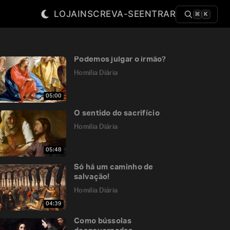
LOJA
INSCREVA-SE
ENTRAR
⌘
K
Podemos julgar o irmão?
Homilia Diária
05:00
O sentido do sacrifício
Homilia Diária
05:48
Só há um caminho de
salvação!
Homilia Diária
04:39
Como bússolas