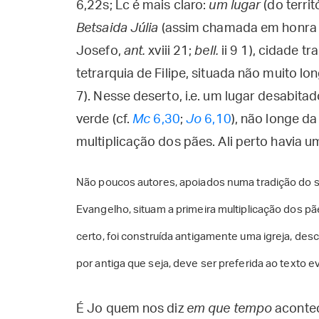
6,22s; Lc é mais claro:
um lugar
(do territ
Betsaida Júlia
(assim chamada em honra a 
Josefo,
ant.
xviii 21;
bell.
ii 9 1), cidade tr
tetrarquia de Filipe, situada não muito l
7). Nesse deserto, i.e. um lugar desabitad
verde (cf.
Mc
6,30
;
Jo
6,10
), não longe d
multiplicação dos pães. Ali perto havia um
Não poucos autores, apoiados numa tradição do sé
Evangelho, situam a primeira multiplicação dos pã
certo, foi construída antigamente uma igreja, de
por antiga que seja, deve ser preferida ao texto e
É Jo quem nos diz
em que tempo
acontec