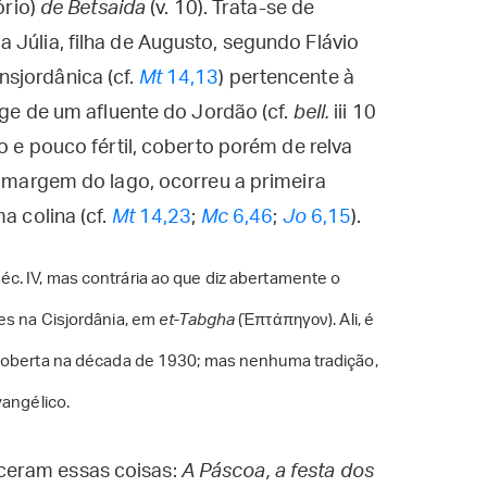
ório)
de Betsaida
(v. 10). Trata-se de
Júlia, filha de Augusto, segundo Flávio
ansjordânica (cf.
Mt
14,13
) pertencente à
onge de um afluente do Jordão (cf.
bell.
iii 10
o e pouco fértil, coberto porém de relva
a margem do lago, ocorreu a primeira
a colina (cf.
Mt
14,23
;
Mc
6,46
;
Jo
6,15
).
c. IV, mas contrária ao que diz abertamente o
es na Cisjordânia, em
et-Tabgha
(Ἐπτάπηγον). Ali, é
scoberta na década de 1930; mas nenhuma tradição,
vangélico.
eram essas coisas:
A Páscoa, a festa dos