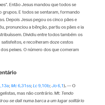
ixes”. Então Jesus mandou que todos se
 grupos. E todos se sentaram, formando
as. Depois Jesus pegou os cinco pães e
éu, pronunciou a bênção, partiu os pães e ia
stribuíssem. Dividiu entre todos também os
satisfeitos, e recolheram doze cestos
 dos peixes. O número dos que comeram
ntário
,13a
;
Mc
6,31ss
;
Lc
9,10b
;
Jo
6,1
)
.
— O
gelistas, mas não contrário. Mt:
Tendo
tirou-se dali numa barca a um lugar solitário