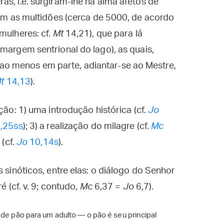
as, i.e. surgiram-lhe na alma afetos de
ram as multidões (cerca de 5000, de acordo
mulheres: cf.
Mt
14,21), que para lá
 margem sentrional do lago), as quais,
o menos em parte, adiantar-se ao Mestre,
t
14,13
).
ção: 1) uma introdução histórica (cf.
Jo
,25ss
); 3) a realização do milagre (cf.
Mc
 (cf.
Jo
10,14s
).
 sinóticos, entre elas: o diálogo do Senhor
é (cf. v. 9; contudo,
Mc
6,37 =
Jo
6,7).
 de pão para um adulto — o pão é seu principal