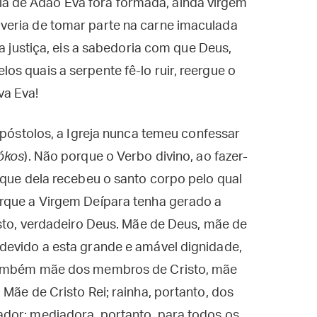
 de Adão Eva fora formada, ainda virgem
veria de tomar parte na carne imaculada
 a justiça, eis a sabedoria com que Deus,
s quais a serpente fê-lo ruir, reergue o
va Eva!
Apóstolos, a Igreja nunca temeu confessar
ókos
). Não porque o Verbo divino, ao fazer-
rque dela recebeu o santo corpo pelo qual
rque a Virgem Deípara tenha gerado a
isto, verdadeiro Deus. Mãe de Deus, mãe de
devido a esta grande e amável dignidade,
 também mãe dos membros de Cristo, mãe
Mãe de Cristo Rei; rainha, portanto, dos
dor; mediadora, portanto, para todos os