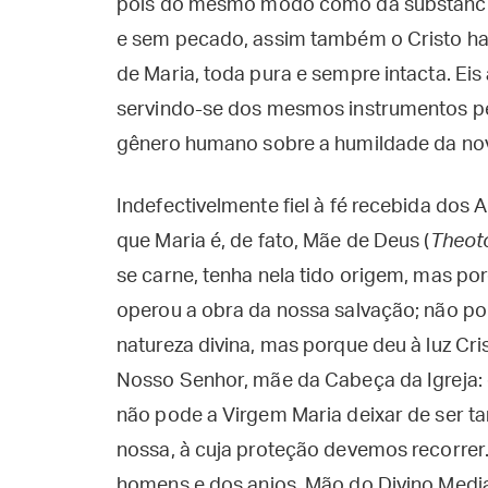
pois do mesmo modo como da substância
e sem pecado, assim também o Cristo ha
de Maria, toda pura e sempre intacta. Eis
servindo-se dos mesmos instrumentos pelo
gênero humano sobre a humildade da no
Indefectivelmente fiel à fé recebida dos 
que Maria é, de fato, Mãe de Deus (
Theot
se carne, tenha nela tido origem, mas po
operou a obra da nossa salvação; não po
natureza divina, mas porque deu à luz Cr
Nosso Senhor, mãe da Cabeça da Igreja: 
não pode a Virgem Maria deixar de ser
nossa, à cuja proteção devemos recorrer. 
homens e dos anjos. Mão do Divino Media