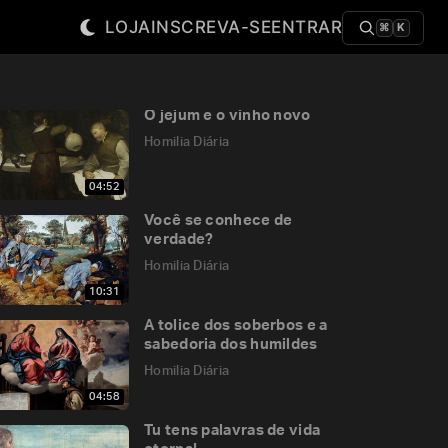
LOJA
INSCREVA-SE
ENTRAR
⌘
K
O jejum e o vinho novo
Homilia Diária
04:52
Você se conhece de
verdade?
Homilia Diária
10:31
A tolice dos soberbos e a
sabedoria dos humildes
Homilia Diária
04:58
Tu tens palavras de vida