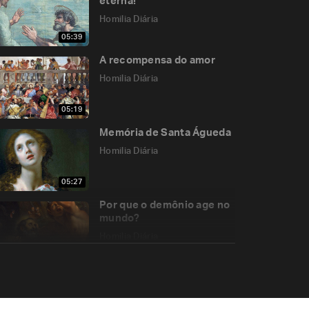
eterna!
Homilia Diária
05:39
A recompensa do amor
Homilia Diária
05:19
Memória de Santa Águeda
Homilia Diária
05:27
Por que o demônio age no
mundo?
Homilia Diária
05:17
Memória de São Justino
Homilia Diária