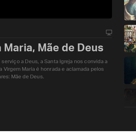
 Maria, Mãe de Deus
serviço a Deus, a Santa Igreja nos convida a
 a Virgem Maria é honrada e aclamada pelos
ares: Mãe de Deus.