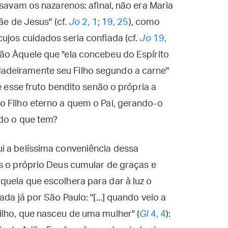
nsavam os nazarenos: afinal, não era Maria
ãe de Jesus" (cf.
Jo
2, 1
;
19, 25
), como
ujos cuidados seria confiada (cf.
Jo
19,
ão Àquele que "ela concebeu do Espírito
adeiramente seu Filho segundo a carne"
é esse fruto bendito senão o própria a
o Filho eterno a quem o Pai, gerando-o
udo o que tem?
i a belíssima conveniência dessa
is o próprio Deus cumular de graças e
quela que escolhera para dar à luz o
da já por São Paulo: "[...] quando veio a
ilho, que nasceu de uma mulher" (
Gl
4, 4
):