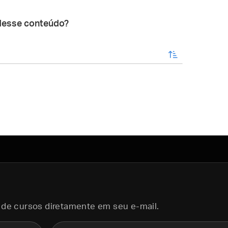
desse conteúdo?
enviar
 de cursos diretamente em seu e-mail.
E-mail