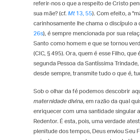
referir-nos o que a respeito de Cristo pe
sua mãe? (cf.
Mt
13, 55
). Com efeito, a "m
carinhosamente lhe chama o discípulo a c
26s
), é sempre mencionada por sua relaç
Santo como homem e que se tornou verd
(CIC, § 495). Ora, quem é esse Filho, que 
segunda Pessoa da Santíssima Trindade, 
desde sempre, transmite tudo o que é, t
Sob o olhar da fé podemos descobrir aqu
maternidade divina
, em razão da qual qu
enriquecer com uma santidade singular a
Redentor. É esta, pois, uma verdade atesta
plenitude dos tempos, Deus enviou Seu F