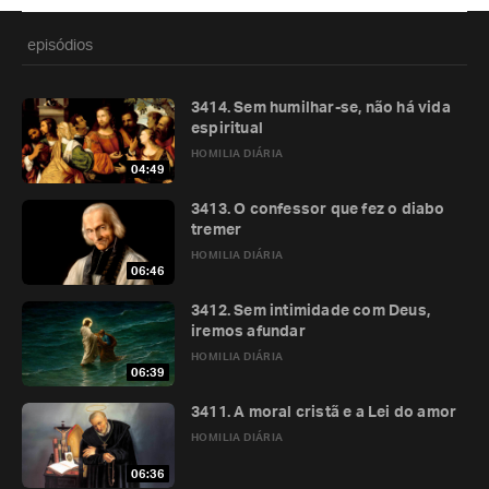
episódios
3414. Sem humilhar-se, não há vida
espiritual
HOMILIA DIÁRIA
04:49
3413. O confessor que fez o diabo
tremer
HOMILIA DIÁRIA
06:46
3412. Sem intimidade com Deus,
iremos afundar
HOMILIA DIÁRIA
06:39
3411. A moral cristã e a Lei do amor
HOMILIA DIÁRIA
06:36