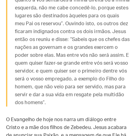
quanto a vos sentardes à minha direita ou à minha
esquerda, não me cabe concedê-lo, porque estes
lugares são destinados àqueles para os quais
meu Pai os reservou”. Ouvindo isto, os outros dez
ficaram indignados contra os dois irmãos. Jesus
então os reuniu e disse: “Sabeis que os chefes das
nações as governam e os grandes exercem o
poder sobre elas. Mas entre vós não será assim. E
quem quiser fazer-se grande entre vós será vosso
servidor, e quem quiser ser o primeiro dentre vós
será o vosso empregado, a exemplo do Filho do
homem, que não veio para ser servido, mas para
servir e dar a sua vida em resgate pela multidão
dos homens”.
O Evangelho de hoje nos narra um diálogo entre
Cristo e a mãe dos filhos de Zebedeu. Jesus acabara
de anunciar sua Paixão, e a mensagem de que Ele há