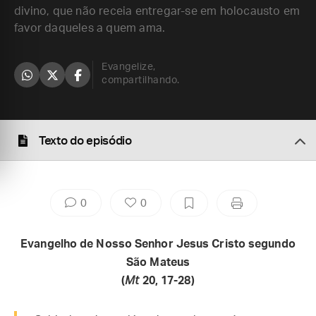
divino, que não receia entregar-se em holocausto em
favor daqueles a quem ama.
Evangelize,
compartilhando.
Texto do episódio
0
0
Evangelho de Nosso Senhor Jesus Cristo segundo
São Mateus
(
Mt
20, 17-28)