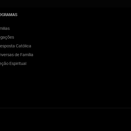
OGRAMAS
ilias
egações
esposta Católica
versas de Família
eção Espiritual