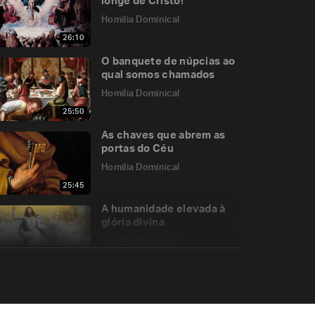
longe de Cristo!
Homilia Dominical
26:10
O banquete de núpcias ao
qual somos chamados
Homilia Dominical
25:50
As chaves que abrem as
portas do Céu
Homilia Dominical
25:45
A humanidade elevada à
glória divina
Homilia Dominical
28:51
O esquecimento de Deus
e a lembrança da Casa do
Pai