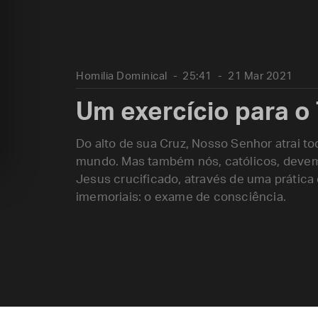
Homilia Dominical
25:41
21 Mar 2021
Um exercício para o
Do alto de sua Cruz, Nosso Senhor atrai to
mundo. Mas também nós, católicos, devemo
Jesus crucificado, através de uma prátic
imemoriais: o exame de consciência.