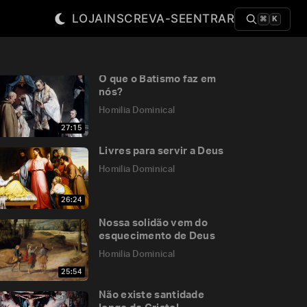
LOJA
INSCREVA-SE
ENTRAR
⌘
K
O que o Batismo faz em
nós?
Homilia Dominical
27:15
Livres para servir a Deus
Homilia Dominical
26:24
Nossa solidão vem do
esquecimento de Deus
Homilia Dominical
25:54
Não existe santidade