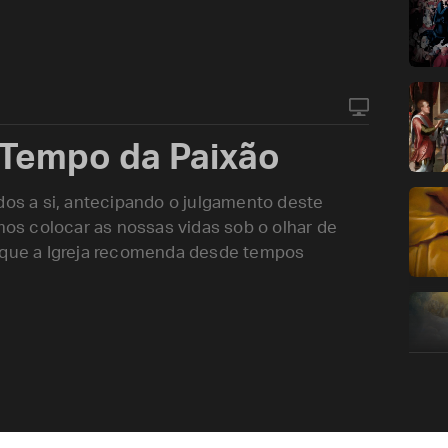
 Tempo da Paixão
dos a si, antecipando o julgamento deste
s colocar as nossas vidas sob o olhar de
a que a Igreja recomenda desde tempos