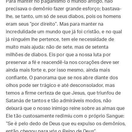
Para manter no paganismo o mundo antigo, não
precisava o demônio fazer grande esforço; bastava-
lhe, se tanto, um só de seus diabos, pois os homens
eram seus “por direito”. Mas para manter na
incredulidade um mundo que já foi cristão, e no qual
já ninguém lhe pertence, tem ele necessidade de
muito mais ajuda: não de sete, mas de setenta
milhões de diabos. Eis por que a nossa luta por
preservar a fé e reacendê-la nos corações deve ser
ainda mais forte e, por isso mesmo, ainda mais
confiante. O panorama que se nos abre diante dos
olhos pode ser trágico e até desconsolador, mas
temos a firme certeza de que Jesus, que triunfou de
Satanás de tantos e tão admiráveis modos, não
deixará que o nosso inimigo reine sobre as almas que
Ele tão custosamente redimiu com o próprio Sangue:
“Se é pelo dedo de Deus que eu expulso os demônios,
então
chegou para vós o Reino de Deus
”.