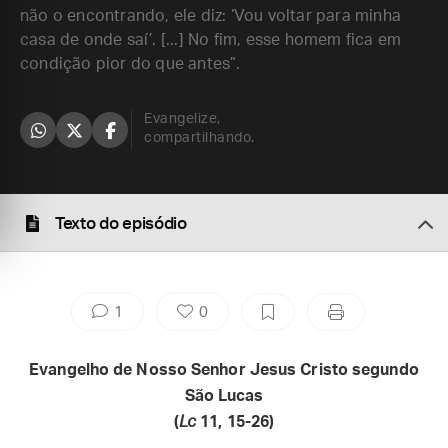
não o encontrando, ele diz: ‘Vou voltar para minha
casa de onde saí’. [...] No fim, esse homem fica em
condição pior do que antes”.
Evangelize,
compartilhando.
Texto do episódio
1
0
Evangelho de Nosso Senhor Jesus Cristo segundo
São Lucas
(
Lc
11, 15-26)