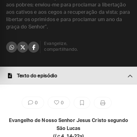
aos pobres; enviou-me para proclamar a libertação
aos cativos e aos cegos a recuperação da vista; para
libertar os oprimidos e para proclamar um ano da
graça do Senhor”.
Evangelize,
compartilhando.
Texto do episódio
0
0
Evangelho de Nosso Senhor Jesus Cristo segundo
São Lucas
(
Lc
4, 14-22a)