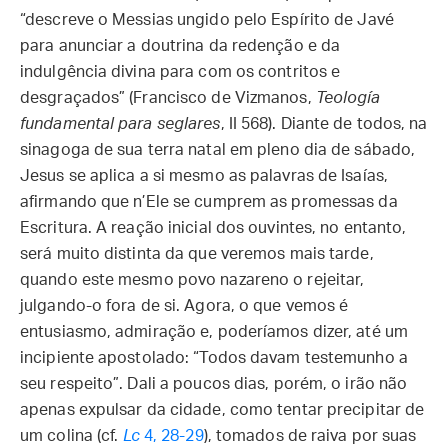
“descreve o Messias ungido pelo Espírito de Javé
para anunciar a doutrina da redenção e da
indulgência divina para com os contritos e
desgraçados” (Francisco de Vizmanos,
Teología
fundamental para seglares
, II 568). Diante de todos, na
sinagoga de sua terra natal em pleno dia de sábado,
Jesus se aplica a si mesmo as palavras de Isaías,
afirmando que n’Ele se cumprem as promessas da
Escritura. A reação inicial dos ouvintes, no entanto,
será muito distinta da que veremos mais tarde,
quando este mesmo povo nazareno o rejeitar,
julgando-o fora de si. Agora, o que vemos é
entusiasmo, admiração e, poderíamos dizer, até um
incipiente apostolado: “Todos davam testemunho a
seu respeito”. Dali a poucos dias, porém, o irão não
apenas expulsar da cidade, como tentar precipitar de
um colina (cf.
Lc
4, 28-29
), tomados de raiva por suas