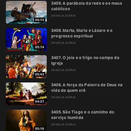
3409. A parábola da rede e os maus
católicos
HOMILIA DIÁRIA
05:15
3408. Marta, Maria e Lázaro e o
progresso espiritual
HOMILIA DIÁRIA
05:14
3407. O joio e o trigo no campo da
Igreja
HOMILIA DIÁRIA
05:43
3406. A força da Palavra de Deus na
vida de quem crê
HOMILIA DIÁRIA
04:37
3405. São Tiago e o caminho do
serviço humilde
HOMILIA DIÁRIA
05:10