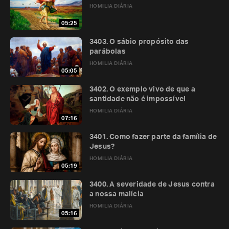
HOMILIA DIÁRIA
05:25
3403. O sábio propósito das
parábolas
HOMILIA DIÁRIA
05:05
3402. O exemplo vivo de que a
santidade não é impossível
HOMILIA DIÁRIA
07:16
3401. Como fazer parte da família de
Jesus?
HOMILIA DIÁRIA
05:19
3400. A severidade de Jesus contra
a nossa malícia
HOMILIA DIÁRIA
05:16