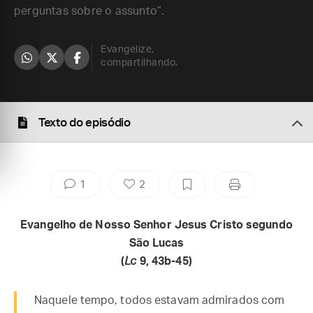
perguntas sobre o assunto”.
Evangelize,
compartilhando.
Texto do episódio
1
2
Evangelho de Nosso Senhor Jesus Cristo segundo
São Lucas
(
Lc
9, 43b-45)
Naquele tempo, todos estavam admirados com