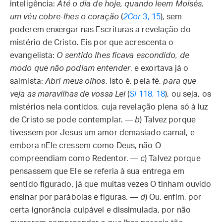
inteligência:
Até o dia de hoje, quando leem Moisés,
um véu cobre-lhes o coração
(
2Cor
3, 15
), sem
poderem enxergar nas Escrituras a revelação do
mistério de Cristo. Eis por que acrescenta o
evangelista:
O sentido lhes ficava escondido, de
modo que não podiam entender
, e exortava já o
salmista:
Abri meus olhos
, isto é, pela fé,
para que
veja as maravilhas de vossa Lei
(
Sl
118, 18
), ou seja, os
mistérios nela contidos, cuja revelação plena só à luz
de Cristo se pode contemplar. —
b
) Talvez porque
tivessem por Jesus um amor demasiado carnal, e
embora nEle cressem como Deus, não O
compreendiam como Redentor. —
c
) Talvez porque
pensassem que Ele se referia à sua entrega em
sentido figurado, já que muitas vezes O tinham ouvido
ensinar por parábolas e figuras. —
d
) Ou, enfim, por
certa ignorância culpável e dissimulada, por não