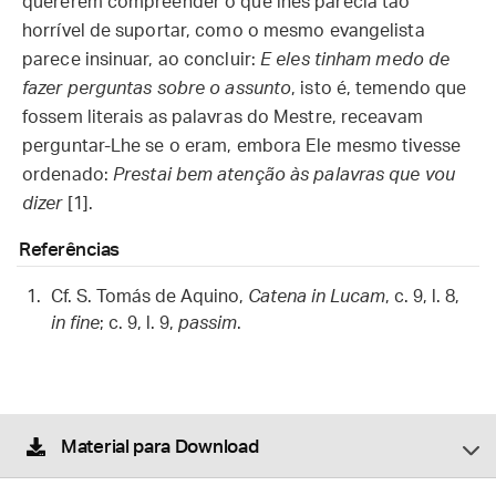
quererem compreender o que lhes parecia tão
horrível de suportar, como o mesmo evangelista
parece insinuar, ao concluir:
E eles tinham medo de
fazer perguntas sobre o assunto
, isto é, temendo que
fossem literais as palavras do Mestre, receavam
perguntar-Lhe se o eram, embora Ele mesmo tivesse
ordenado:
Prestai bem atenção às palavras que vou
dizer
[1].
Referências
Cf. S. Tomás de Aquino,
Catena in Lucam
, c. 9, l. 8,
in fine
; c. 9, l. 9,
passim
.
Material para Download