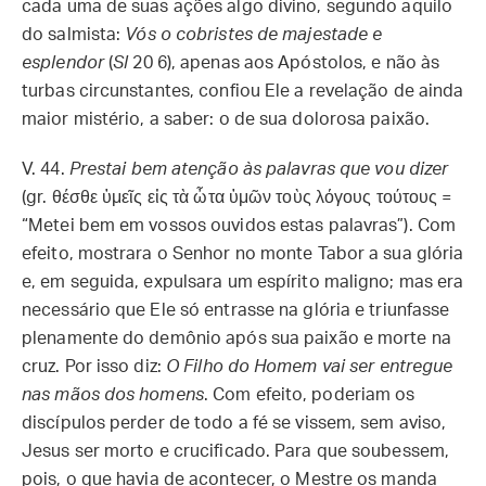
cada uma de suas ações algo divino, segundo aquilo
do salmista:
Vós o cobristes de majestade e
esplendor
(
Sl
20 6), apenas aos Apóstolos, e não às
turbas circunstantes, confiou Ele a revelação de ainda
maior mistério, a saber: o de sua dolorosa paixão.
V. 44.
Prestai bem atenção às palavras que vou dizer
(gr. θέσθε ὑμεῖς εἰς τὰ ὦτα ὑμῶν τοὺς λόγους τούτους =
“Metei bem em vossos ouvidos estas palavras”). Com
efeito, mostrara o Senhor no monte Tabor a sua glória
e, em seguida, expulsara um espírito maligno; mas era
necessário que Ele só entrasse na glória e triunfasse
plenamente do demônio após sua paixão e morte na
cruz. Por isso diz:
O Filho do Homem vai ser entregue
nas mãos dos homens
. Com efeito, poderiam os
discípulos perder de todo a fé se vissem, sem aviso,
Jesus ser morto e crucificado. Para que soubessem,
pois, o que havia de acontecer, o Mestre os manda