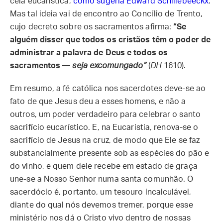
ceia eucarística,
como sugeria Edward Schillebeeckx
.
Mas tal ideia vai de encontro ao Concílio de Trento,
cujo decreto sobre os sacramentos afirma:
“Se
alguém disser que todos os cristãos têm o poder de
administrar a palavra de Deus e todos os
sacramentos —
seja excomungado”
(
DH
1610).
Em resumo, a fé católica nos sacerdotes deve-se ao
fato de que Jesus deu a esses homens, e não a
outros, um poder verdadeiro para celebrar o santo
sacrifício eucarístico. E, na Eucaristia, renova-se o
sacrifício de Jesus na cruz, de modo que Ele se faz
substancialmente presente sob as espécies do pão e
do vinho, e quem dele recebe em estado de graça
une-se a Nosso Senhor numa santa comunhão. O
sacerdócio é, portanto, um tesouro incalculável,
diante do qual nós devemos tremer, porque esse
ministério nos dá o Cristo vivo dentro de nossas