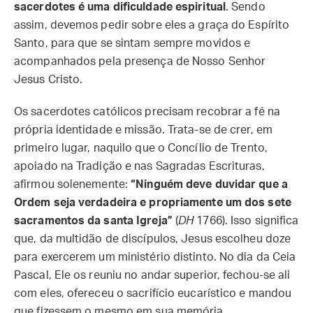
sacerdotes é uma dificuldade espiritual
. Sendo
assim, devemos pedir sobre eles a graça do Espírito
Santo, para que se sintam sempre movidos e
acompanhados pela presença de Nosso Senhor
Jesus Cristo.
Os sacerdotes católicos precisam recobrar a fé na
própria identidade e missão. Trata-se de crer, em
primeiro lugar, naquilo que o Concílio de Trento,
apoiado na Tradição e nas Sagradas Escrituras,
afirmou solenemente:
“Ninguém deve duvidar que a
Ordem seja verdadeira e propriamente um dos sete
sacramentos da santa Igreja”
(
DH
1766). Isso significa
que, da multidão de discípulos, Jesus escolheu doze
para exercerem um ministério distinto. No dia da Ceia
Pascal, Ele os reuniu no andar superior, fechou-se ali
com eles, ofereceu o sacrifício eucarístico e mandou
que fizessem o mesmo em sua memória.