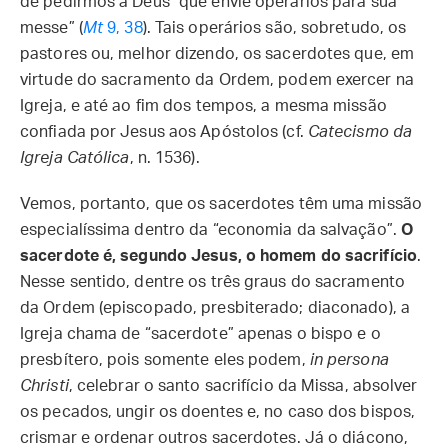
de pedirmos a Deus “que envie operários para sua
messe” (
Mt
9, 38
). Tais operários são, sobretudo, os
pastores ou, melhor dizendo, os sacerdotes que, em
virtude do sacramento da Ordem, podem exercer na
Igreja, e até ao fim dos tempos, a mesma missão
confiada por Jesus aos Apóstolos (cf.
Catecismo da
Igreja Católica
, n. 1536).
Vemos, portanto, que os sacerdotes têm uma missão
especialíssima dentro da “economia da salvação”.
O
sacerdote é, segundo Jesus, o homem do sacrifício
.
Nesse sentido, dentre os três graus do sacramento
da Ordem (episcopado, presbiterado; diaconado), a
Igreja chama de “sacerdote” apenas o bispo e o
presbítero, pois somente eles podem,
in persona
Christi
, celebrar o santo sacrifício da Missa, absolver
os pecados, ungir os doentes e, no caso dos bispos,
crismar e ordenar outros sacerdotes. Já o diácono,