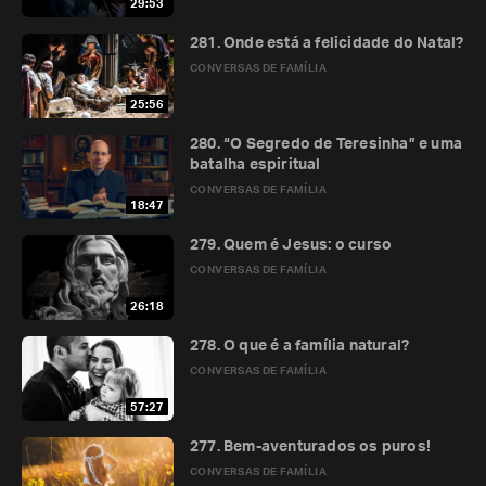
29:53
281. Onde está a felicidade do Natal?
CONVERSAS DE FAMÍLIA
25:56
280. “O Segredo de Teresinha” e uma
batalha espiritual
CONVERSAS DE FAMÍLIA
18:47
279. Quem é Jesus: o curso
CONVERSAS DE FAMÍLIA
26:18
278. O que é a família natural?
CONVERSAS DE FAMÍLIA
57:27
277. Bem-aventurados os puros!
CONVERSAS DE FAMÍLIA