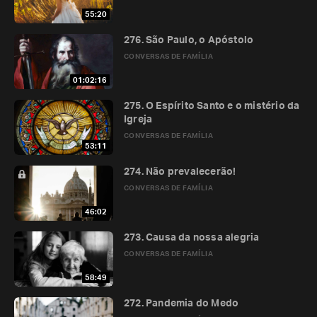
55:20
276. São Paulo, o Apóstolo
CONVERSAS DE FAMÍLIA
01:02:16
275. O Espírito Santo e o mistério da
Igreja
CONVERSAS DE FAMÍLIA
53:11
274. Não prevalecerão!
CONVERSAS DE FAMÍLIA
46:02
273. Causa da nossa alegria
CONVERSAS DE FAMÍLIA
58:49
272. Pandemia do Medo