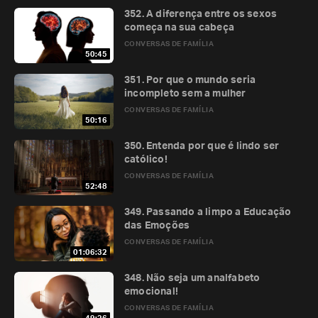
352. A diferença entre os sexos
começa na sua cabeça
CONVERSAS DE FAMÍLIA
50:45
351. Por que o mundo seria
incompleto sem a mulher
CONVERSAS DE FAMÍLIA
50:16
350. Entenda por que é lindo ser
católico!
CONVERSAS DE FAMÍLIA
52:48
349. Passando a limpo a Educação
das Emoções
CONVERSAS DE FAMÍLIA
01:06:32
348. Não seja um analfabeto
emocional!
CONVERSAS DE FAMÍLIA