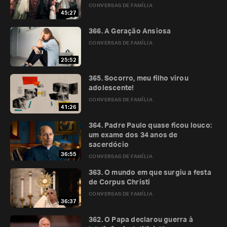
CONVERSAS DE FAMÍLIA
45:27
366. A Geração Ansiosa
CONVERSAS DE FAMÍLIA
25:52
365. Socorro, meu filho virou
adolescente!
CONVERSAS DE FAMÍLIA
41:26
364. Padre Paulo quase ficou louco:
um exame dos 34 anos de
sacerdócio
36:55
CONVERSAS DE FAMÍLIA
363. O mundo em que surgiu a festa
de Corpus Christi
CONVERSAS DE FAMÍLIA
36:37
362. O Papa declarou guerra à