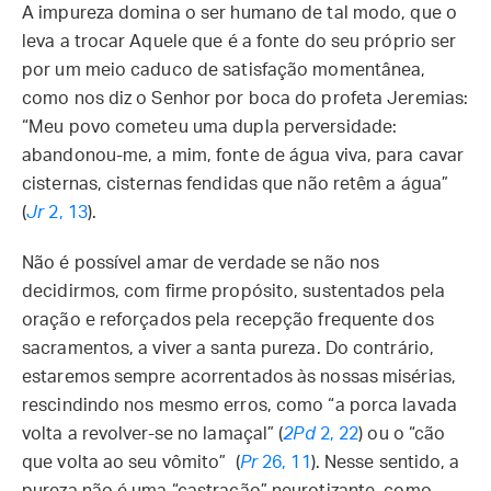
A impureza domina o ser humano de tal modo, que o
leva a trocar Aquele que é a fonte do seu próprio ser
por um meio caduco de satisfação momentânea,
como nos diz o Senhor por boca do profeta Jeremias:
“Meu povo cometeu uma dupla perversidade:
abandonou-me, a mim, fonte de água viva, para cavar
cisternas, cisternas fendidas que não retêm a água”
(
Jr
2, 13
).
Não é possível amar de verdade se não nos
decidirmos, com firme propósito, sustentados pela
oração e reforçados pela recepção frequente dos
sacramentos, a viver a santa pureza. Do contrário,
estaremos sempre acorrentados às nossas misérias,
rescindindo nos mesmo erros, como “a porca lavada
volta a revolver-se no lamaçal” (
2Pd
2, 22
) ou o “cão
que volta ao seu vômito” (
Pr
26, 11
). Nesse sentido, a