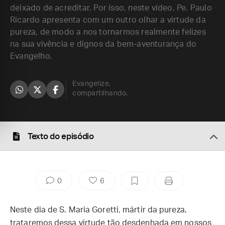
deixado de acreditar. Por isso, neste vídeo, Pe. Paulo
Ricardo apresenta com um outro olhar a virtude da
pureza, de modo a nos tornarmos realmente felizes
na sua vivência e dignos da bem-aventurança do
Evangelho.
Evangelize,
compartilhando.
Texto do episódio
0
6
Neste dia de S. Maria Goretti, mártir da pureza,
trataremos dessa virtude tão desdenhada em nossos