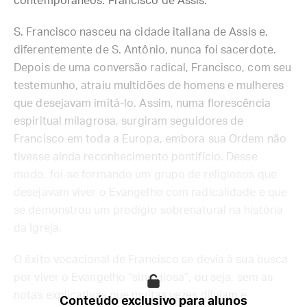
contemporâneos: Francisco de Assis.
S. Francisco nasceu na cidade italiana de Assis e,
diferentemente de S. Antônio, nunca foi sacerdote.
Depois de uma conversão radical, Francisco, com seu
testemunho, atraiu multidões de homens e mulheres
que desejavam imitá-lo. Assim, numa florescência
espiritual milagrosa, surgiram seguidores de
Francisco em toda a Europa, embora sua Ordem não
tivesse ainda reconhecimento pontifício. Desse
modo, foi-se formando um grupo de religiosos que
desejavam viver o Evangelho com radicalidade e que
se demonstrou um prodígio sobrenatural na história
da Igreja.
O êxito vocacional de Francisco se devia à sua busca
por viver o Evangelho “sine glosa”, ou seja, sem as
notas explicativas que muitas vezes diluíam e
Conteúdo exclusivo para alunos