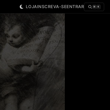
LOJA
INSCREVA-SE
ENTRAR
⌘
K