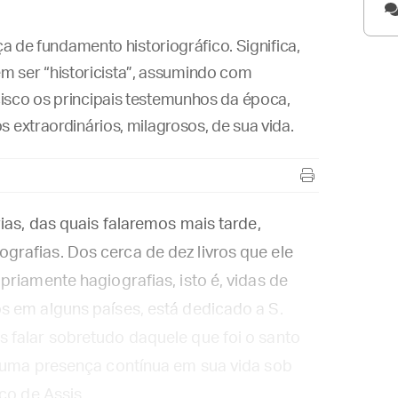
ça de fundamento historiográfico. Significa,
 sem ser “historicista”, assumindo com
isco os principais testemunhos da época,
 extraordinários, milagrosos, de sua vida.
ias, das quais falaremos mais tarde,
rafias. Dos cerca de dez livros que ele
riamente hagiografias, isto é, vidas de
s em alguns países, está dedicado a S.
 falar sobretudo daquele que foi o santo
e uma presença contínua em sua vida sob
co de Assis.