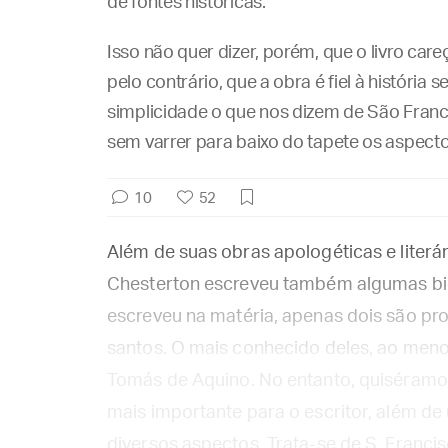
de fontes históricas.
Isso não quer dizer, porém, que o livro care
pelo contrário, que a obra é fiel à história
simplicidade o que nos dizem de São Franc
sem varrer para baixo do tapete os aspectos
10
52
Além de suas obras apologéticas e literár
Chesterton escreveu também algumas biog
escreveu na matéria, apenas dois são prop
santos. O mais conhecido deles, ao meno
Tomás de Aquino. No entanto, quiséramos
mais importante para o escritor, além d
diversos aspectos. Trata-se de S. Francis