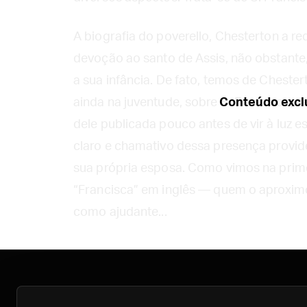
A biografia do poverello, Chesterton a red
devoção ao santo de Assis, não obstante
a sua infância. De fato, temos de Chester
ainda na juventude, sobre S. Francisco, 
Conteúdo exclu
dele publicada pouco antes de vir à luz es
claro e chamativo dessa presença providen
sua própria esposa. Como vimos na prime
“Francisca” em inglês — quem o aproximou
como ajudante...