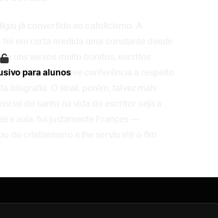
igiu já convertido ao catolicismo. A
, foi em certa medida uma constante desde
ton uns versos muito bonitos, escritos
sem contar uma breve conferência a respeito
sivo para alunos
ta biografia. O sinal, porém, talvez mais
cial do santo na vida do escritor seja a
ira aula, foi justamente Frances —
 do cristianismo e lhe serviu até o fim