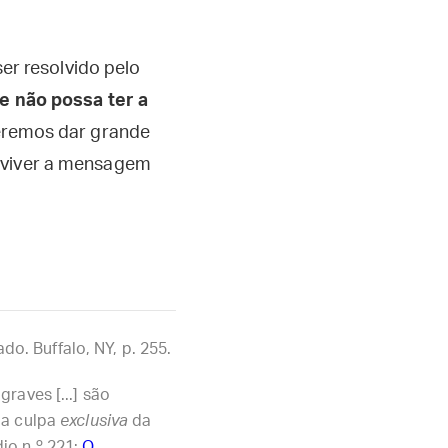
ser resolvido pelo
ue não possa ter a
ueremos dar grande
a viver a mensagem
o. Buffalo, NY, p. 255.
raves [...] são
o a culpa
exclusiva
da
dio n.º 221:
O