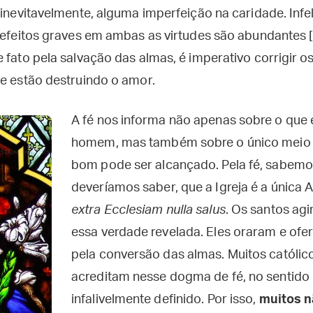
 inevitavelmente, alguma imperfeição na caridade. Inf
defeitos graves em ambas as virtudes são abundantes [2
 fato pela salvação das almas, é imperativo corrigir 
ue estão destruindo o amor.
A fé nos informa não apenas sobre o que 
homem, mas também sobre o único meio p
bom pode ser alcançado. Pela fé, sabemo
deveríamos saber, que a Igreja é a única
extra Ecclesiam nulla salus
. Os santos ag
essa verdade revelada. Eles oraram e ofe
pela conversão das almas. Muitos católic
acreditam nesse dogma de fé, no sentido 
infalivelmente definido. Por isso,
muitos 