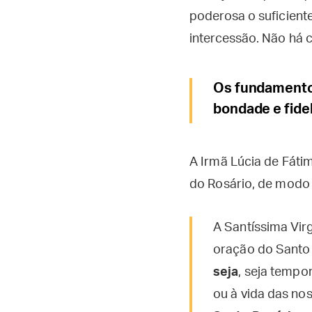
poderosa o suficient
intercessão. Não há 
Os fundamentos
bondade e fide
A Irmã Lúcia de Fáti
do Rosário, de modo 
A Santíssima Vir
oração do Santo 
seja
, seja tempor
ou à vida das noss