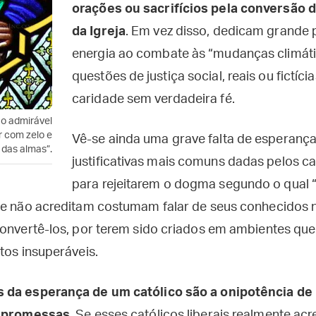
orações ou sacrifícios pela conversão 
da Igreja
. Em vez disso, dedicam grande 
energia ao combate às “mudanças climáti
questões de justiça social, reais ou fictíc
caridade sem verdadeira fé.
ao admirável
r com zelo e
Vê-se ainda uma grave falta de esperanç
 das almas”.
justificativas mais comuns dadas pelos c
para rejeitarem o dogma segundo o qual “
ele não acreditam costumam falar de seus conhecidos
convertê-los, por terem sido criados em ambientes que
tos insuperáveis.
 da esperança de um católico são a onipotência de
s promessas
. Se esses católicos liberais realmente ac