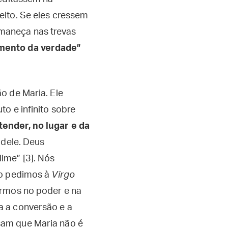
eito. Se eles cressem
maneça nas trevas
mento da verdade”
o de Maria. Ele
o e infinito sobre
ender, no lugar e da
 dele. Deus
ime” [3]. Nós
o pedimos à
Virgo
ermos no poder e na
a a conversão e a
sam que Maria não é