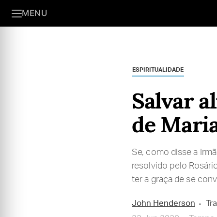
MENU
ESPIRITUALIDADE
Salvar a
de Mari
Se, como disse a Irmã 
resolvido pelo Rosári
ter a graça de se conv
John Henderson
Tr