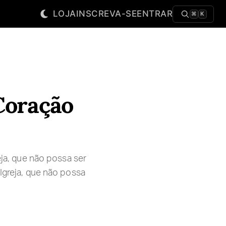
LOJA
INSCREVA-SE
ENTRAR
⌘
K
Coração
eja, que não possa ser
 Igreja, que não possa