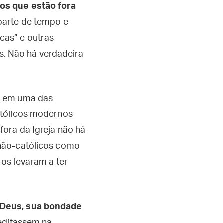
dos que estão fora
parte de tempo e
cas” e outras
ias. Não há verdadeira
a em uma das
atólicos modernos
fora da Igreja não há
 não-católicos como
 os levaram a ter
 Deus, sua bondade
reditassem na