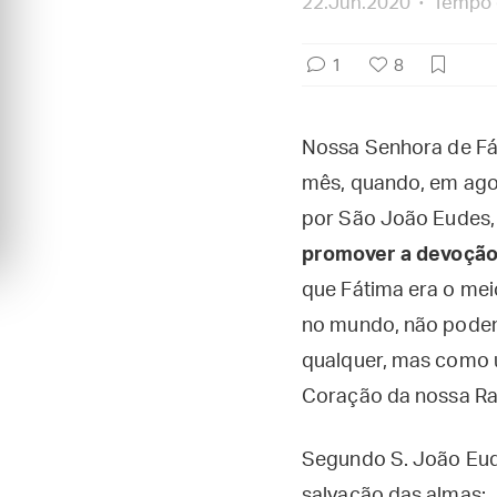
22.Jun.2020
Tempo d
1
8
Nossa Senhora de Fát
mês, quando, em agost
por São João Eudes, 
promover a devoção
que Fátima era o mei
no mundo, não podem
qualquer, mas como u
Coração da nossa Ra
Segundo S. João Eude
salvação das almas: