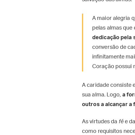
A maior alegria
pelas almas que 
dedicação pela 
conversão de cad
infinitamente mai
Coração possui m
A caridade consiste
sua alma. Logo,
a fo
outros a alcançar a
As virtudes da
fé
e d
como requisitos nec