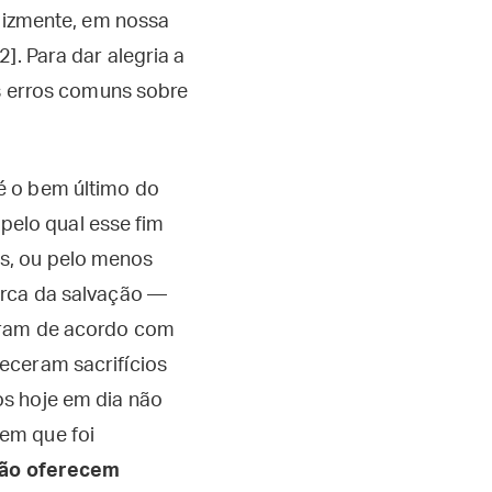
elizmente, em nossa
]. Para dar alegria a
os erros comuns sobre
é o bem último do
elo qual esse fim
s, ou pelo menos
 Arca da salvação —
iram de acordo com
receram sacrifícios
os hoje em dia não
em que foi
não oferecem