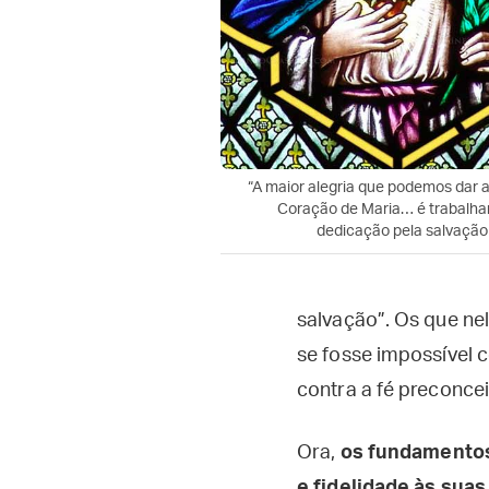
“A maior alegria que podemos dar 
Coração de Maria… é trabalha
dedicação pela salvação
salvação”. Os que n
se fosse impossível 
contra a fé preconcei
Ora,
os fundamentos
e fidelidade às sua