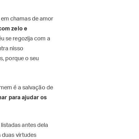
do em chamas de amor
com zelo e
éu se regozija com a
tra nisso
os, porque o seu
omem é a salvação de
har para ajudar os
listadas antes dela
 duas virtudes