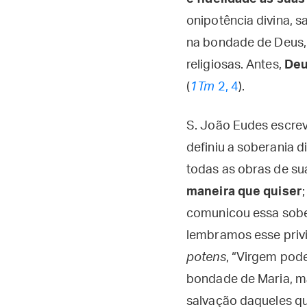
onipotência divina, 
na bondade de Deus,
religiosas. Antes,
Deu
(
1Tm
2, 4
).
S. João Eudes escrev
definiu a soberania 
todas as obras de s
maneira que quiser
comunicou essa sober
lembramos esse priv
potens
, “Virgem pod
bondade de Maria, ma
salvação daqueles q