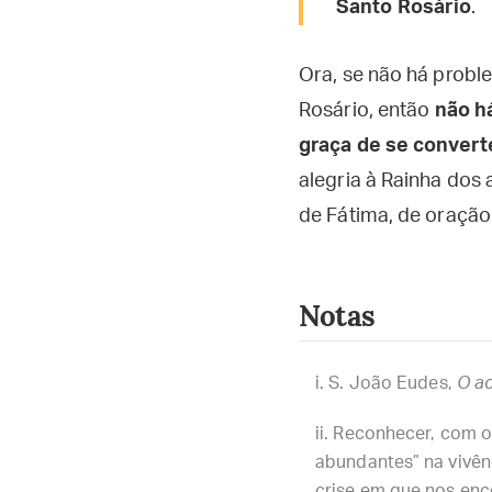
Santo Rosário
.
Ora, se não há proble
Rosário, então
não há
graça de se convert
alegria à Rainha dos
de Fátima, de oração 
Notas
S. João Eudes,
O a
Reconhecer, com o a
abundantes” na vivênc
crise em que nos enc