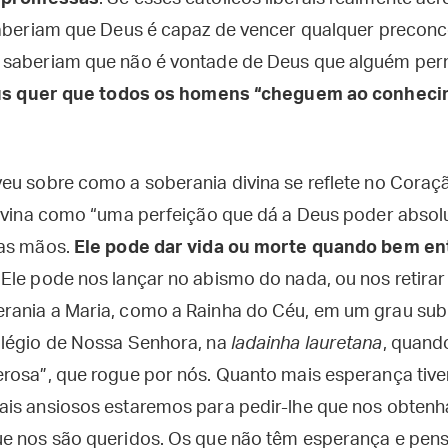
saberiam que Deus é capaz de vencer qualquer preconc
 saberiam que não é vontade de Deus que alguém per
s quer que todos os homens “cheguem ao conheci
eu sobre como a soberania divina se reflete no Coraçã
divina como “uma perfeição que dá a Deus poder absolut
uas mãos.
Ele pode dar vida ou morte quando bem ent
; Ele pode nos lançar no abismo do nada, ou nos retirar
ania a Maria, como a Rainha do Céu, em um grau subl
ilégio de Nossa Senhora, na
ladainha lauretana
, quand
erosa”, que rogue por nós. Quanto mais esperança tiv
is ansiosos estaremos para pedir-lhe que nos obtenh
ue nos são queridos. Os que não têm esperança e pen