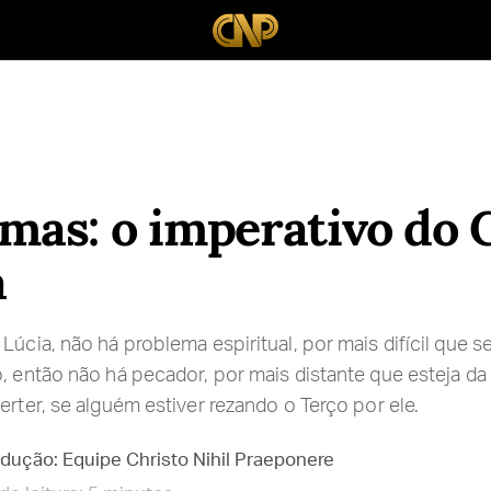
lmas: o imperativo do 
a
Lúcia, não há problema espiritual, por mais difícil que s
o, então não há pecador, por mais distante que esteja da
erter, se alguém estiver rezando o Terço por ele.
adução: Equipe Christo Nihil Praeponere