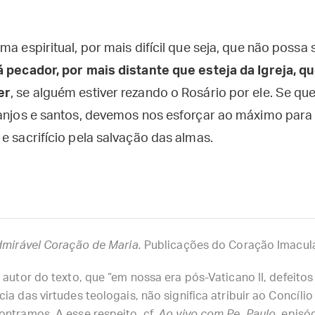
ma espiritual, por mais difícil que seja, que não possa 
 pecador, por mais distante que esteja da Igreja, q
er
, se alguém estiver rezando o Rosário por ele. Se q
 anjos e santos, devemos nos esforçar ao máximo par
e sacrifício pela salvação das almas.
dmirável Coração de Maria.
Publicações do Coração Imaculad
utor do texto, que “em nossa era pós-Vaticano II, defeitos g
ia das virtudes teologais, não significa atribuir ao Concíli
ontramos. A esse respeito, cf.
Ao vivo com Pe. Paulo
, episó