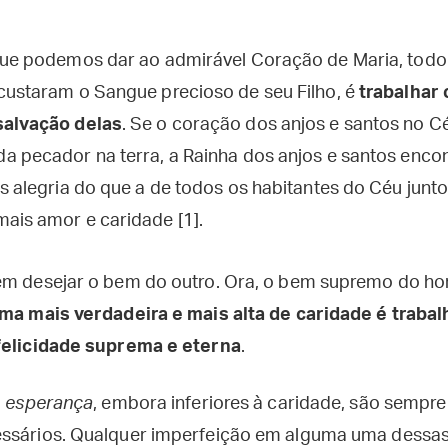
 que podemos dar ao admirável Coração de Maria, to
custaram o Sangue precioso de seu Filho, é
trabalhar 
salvação delas
. Se o coração dos anjos e santos no C
a pecador na terra, a Rainha dos anjos e santos encon
s alegria do que a de todos os habitantes do Céu junt
ais amor e caridade [1].
 em desejar o bem do outro. Ora, o bem supremo do h
rma mais verdadeira e mais alta de caridade é trabal
 felicidade suprema e eterna
.
a
esperança
, embora inferiores à caridade, são sempre 
essários. Qualquer imperfeição em alguma uma dessas