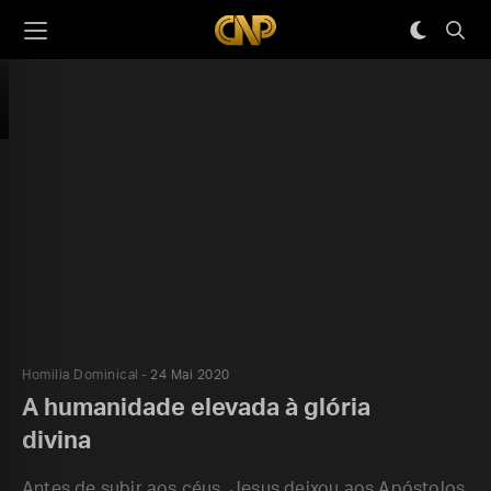
Homilia Dominical
24 Mai 2020
A humanidade elevada à glória
divina
Antes de subir aos céus, Jesus deixou aos Apóstolos