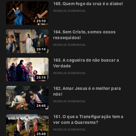
165. Quem foge da cruz é o diabo!
HOMILIA DOMINICAL
25:10
164. Sem Cristo, somos ossos
ressequidos!
HOMILIA DOMINICAL
26:16
163. A cegueira de não buscar a
Verdade
HOMILIA DOMINICAL
26:16
162. Amar Jesus é o melhor para
nós!
HOMILIA DOMINICAL
24:46
161. O que a Transfiguração tem a
ver com a Quaresma?
HOMILIA DOMINICAL
25:48