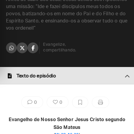
uma missão: “Ide e fazei discípulos meus todos os
povos, batizando-os em nome do Pai e do Filho e do
Espírito Santo, e ensinando-os a observar tudo o que
vos ordenei!”
Evangelize,
compartilhando.
Texto do episódio
0
0
Evangelho de Nosso Senhor Jesus Cristo segundo
São Mateus