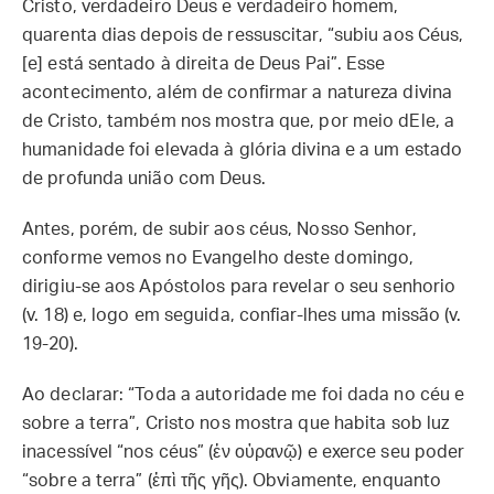
Cristo, verdadeiro Deus e verdadeiro homem,
quarenta dias depois de ressuscitar, “subiu aos Céus,
[e] está sentado à direita de Deus Pai”. Esse
acontecimento, além de confirmar a natureza divina
de Cristo, também nos mostra que, por meio dEle, a
humanidade foi elevada à glória divina e a um estado
de profunda união com Deus.
Antes, porém, de subir aos céus, Nosso Senhor,
conforme vemos no Evangelho deste domingo,
dirigiu-se aos Apóstolos para revelar o seu senhorio
(v. 18) e, logo em seguida, confiar-lhes uma missão (v.
19-20).
Ao declarar: “Toda a autoridade me foi dada no céu e
sobre a terra”, Cristo nos mostra que habita sob luz
inacessível “nos céus” (ἐν οὐρανῷ) e exerce seu poder
“sobre a terra” (ἐπὶ τῆς γῆς). Obviamente, enquanto