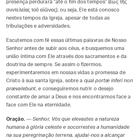
presença perdurará “até o fim dos tempos” (ἕως τῆς
συντελείας τοῦ αἰῶνος), ou seja, Ele está conosco
nestes tempos da Igreja, apesar de todas as
tribulações e adversidades.
Escutemos com fé essas últimas palavras de Nosso
Senhor antes de subir aos céus, e busquemos uma
união íntima com Ele através dos sacramentos e da
doutrina de sempre. Se assim o fizermos,
experimentaremos em nossas vidas a promessa de
Cristo à sua santa Igreja, sobre a qual
portæ inferi non
prævalebunt
, e conseguiremos nutrir o desejo
constante de amar a Deus e nos encontrarmos face a
face com Ele na eternidade.
Oração.
—
Senhor, Vós que elevastes a natureza
humana à glória celeste e socorrestes a humanidade
na sua peregrinação terrena, ajudai-nos a alcançar