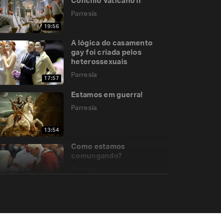
Concílio Vaticano II
Parresía
19:56
A lógica do casamento
gay foi criada pelos
heterossexuais
Parresía
17:57
Estamos em guerra!
Parresía
13:54
Como estamos
comungando?
Parresía
17:30
Homossexualismo e
Ideologia Gay