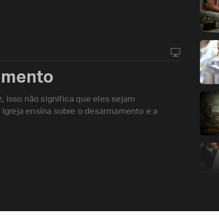
mamento
, isso não significa que eles sejam
a Igreja ensina sobre o desarmamento e a