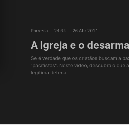
Parresía
24:34
26 Abr 2011
A Igreja e o desar
Se é verdade que os cristãos buscam a paz
"pacifistas". Neste vídeo, descubra o que 
legítima defesa.