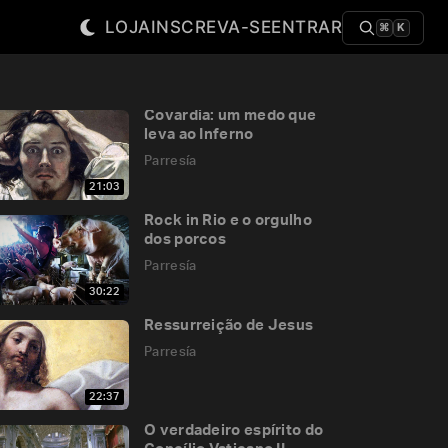
LOJA
INSCREVA-SE
ENTRAR
⌘
K
Covardia: um medo que
leva ao Inferno
Parresía
21:03
Rock in Rio e o orgulho
dos porcos
Parresía
30:22
Ressurreição de Jesus
Parresía
22:37
O verdadeiro espírito do