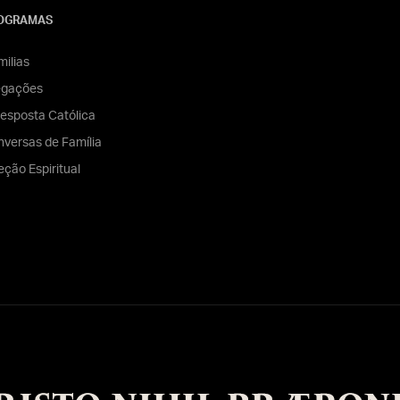
OGRAMAS
ilias
egações
esposta Católica
versas de Família
eção Espiritual