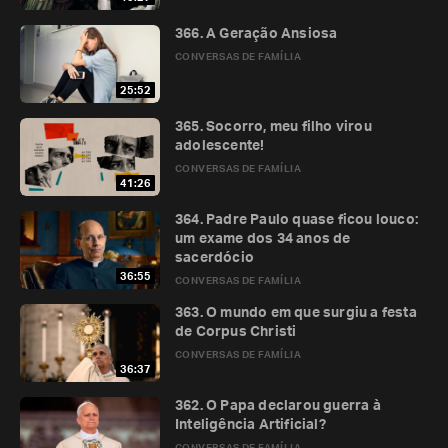
366. A Geração Ansiosa
CONVERSAS DE FAMÍLIA
25:52
365. Socorro, meu filho virou
adolescente!
CONVERSAS DE FAMÍLIA
41:26
364. Padre Paulo quase ficou louco:
um exame dos 34 anos de
sacerdócio
36:55
CONVERSAS DE FAMÍLIA
363. O mundo em que surgiu a festa
de Corpus Christi
CONVERSAS DE FAMÍLIA
36:37
362. O Papa declarou guerra à
Inteligência Artificial?