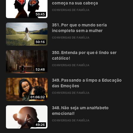
começa na sua cabeça
CONVERSAS DE FAMÍLIA
50:45
351. Por que o mundo seria
incompleto sem a mulher
CONVERSAS DE FAMÍLIA
50:16
350. Entenda por que é lindo ser
católico!
CONVERSAS DE FAMÍLIA
52:48
349. Passando a limpo a Educação
das Emoções
CONVERSAS DE FAMÍLIA
01:06:32
348. Não seja um analfabeto
emocional!
CONVERSAS DE FAMÍLIA
49:26