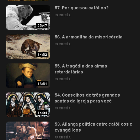
57. Por que sou católico?
PARRESÍA
25:47
56. A armadilha da misericórdia
PARRESÍA
14:53
55. A tragédia das almas
retardatárias
PARRESÍA
13:51
54. Conselhos de três grandes
santas da Igreja para você
PARRESÍA
14:04
53. Aliança política entre católicos e
evangélicos
PARRESÍA