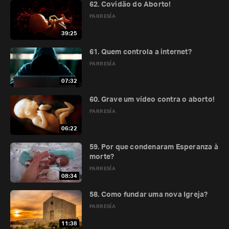
62. Covidão do Aborto!
PARRESÍA
39:25
61. Quem controla a internet?
PARRESÍA
07:32
60. Grave um vídeo contra o aborto!
PARRESÍA
06:22
59. Por que condenaram Esperanza à
morte?
PARRESÍA
08:34
58. Como fundar uma nova Igreja?
PARRESÍA
11:38