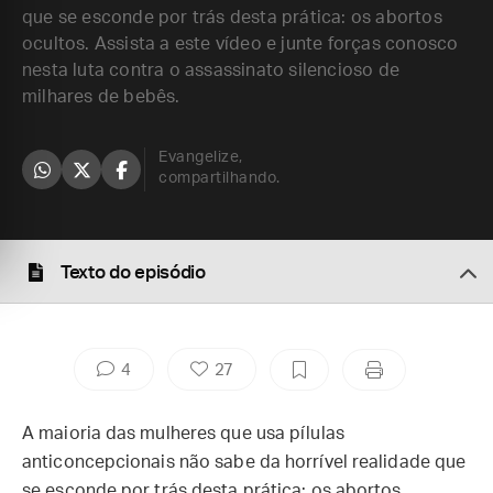
que se esconde por trás desta prática: os abortos
ocultos. Assista a este vídeo e junte forças conosco
nesta luta contra o assassinato silencioso de
milhares de bebês.
Evangelize,
compartilhando.
Texto do episódio
4
27
A maioria das mulheres que usa pílulas
anticoncepcionais não sabe da horrível realidade que
se esconde por trás desta prática: os abortos