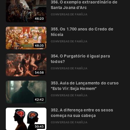
356. O exemplo extraordinário de
Santa Joana d’Arc
CONVERSAS DE FAMÍLIA
46:23
355. Os 1.700 anos do Credo de
Niceia
CONVERSAS DE FAMÍLIA
48:35
354. O Purgatório é igual para
todos?
CONVERSAS DE FAMÍLIA
54:58
353. Aula de Lançamento do curso
“Esto Vir: Seja Homem”
CONVERSAS DE FAMÍLIA
42:42
352. A diferença entre os sexos
começa na sua cabeça
CONVERSAS DE FAMÍLIA
50:45