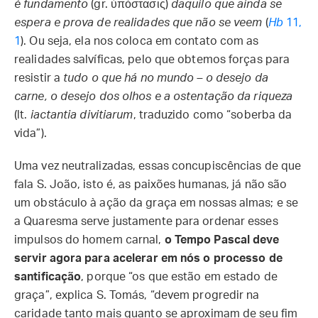
é fundamento
(gr. ὑπόστασις)
daquilo que ainda se
espera e prova de realidades que não se veem
(
Hb
11,
1
). Ou seja, ela nos coloca em contato com as
realidades salvíficas, pelo que obtemos forças para
resistir a
tudo o que há no mundo – o desejo da
carne, o desejo dos olhos e a ostentação da riqueza
(lt.
iactantia divitiarum
, traduzido como “soberba da
vida”).
Uma vez neutralizadas, essas concupiscências de que
fala S. João, isto é, as paixões humanas, já não são
um obstáculo à ação da graça em nossas almas; e se
a Quaresma serve justamente para ordenar esses
impulsos do homem carnal,
o Tempo Pascal deve
servir agora para acelerar em nós o processo de
santificação
, porque “os que estão em estado de
graça”, explica S. Tomás, “devem progredir na
caridade tanto mais quanto se aproximam de seu fim