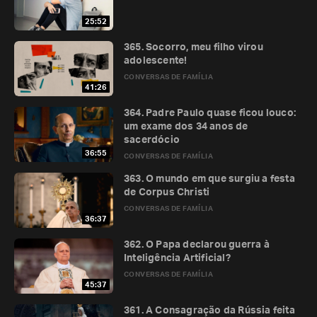
25:52
365. Socorro, meu filho virou
adolescente!
CONVERSAS DE FAMÍLIA
41:26
364. Padre Paulo quase ficou louco:
um exame dos 34 anos de
sacerdócio
36:55
CONVERSAS DE FAMÍLIA
363. O mundo em que surgiu a festa
de Corpus Christi
CONVERSAS DE FAMÍLIA
36:37
362. O Papa declarou guerra à
Inteligência Artificial?
CONVERSAS DE FAMÍLIA
45:37
361. A Consagração da Rússia feita