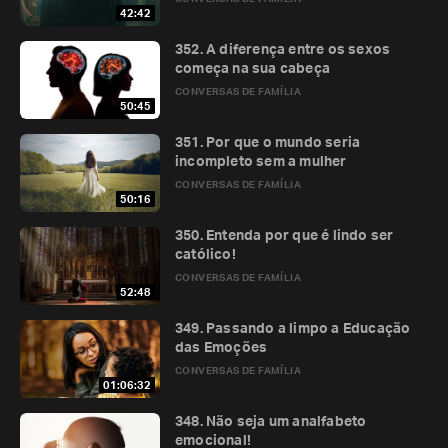
42:42
352. A diferença entre os sexos
começa na sua cabeça
CONVERSAS DE FAMÍLIA
50:45
351. Por que o mundo seria
incompleto sem a mulher
CONVERSAS DE FAMÍLIA
50:16
350. Entenda por que é lindo ser
católico!
CONVERSAS DE FAMÍLIA
52:48
349. Passando a limpo a Educação
das Emoções
CONVERSAS DE FAMÍLIA
01:06:32
348. Não seja um analfabeto
emocional!