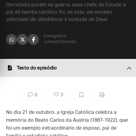
Derrotado porém na guerra, esse chefe de Estado e
pai de família católico foi, na vida, um modelo
admirável de obediência à vontade de Deus.
Evangelize,
compartilhando.
Texto do episódio
0
3
No dia 21 de outubro, a Igreja Católica celebra a
memória do Beato Carlos da Áustria (1887-1922), que
foi um exemplo extraordinário de esposo, pai de