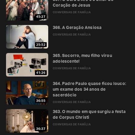
Coração de Jesus
CONVERSAS DE FAMÍLIA
45:27
366. A Geração Ansiosa
CONVERSAS DE FAMÍLIA
25:52
365. Socorro, meu filho virou
adolescente!
CONVERSAS DE FAMÍLIA
41:26
364. Padre Paulo quase ficou louco:
um exame dos 34 anos de
sacerdócio
36:55
CONVERSAS DE FAMÍLIA
363. O mundo em que surgiu a festa
de Corpus Christi
CONVERSAS DE FAMÍLIA
36:37