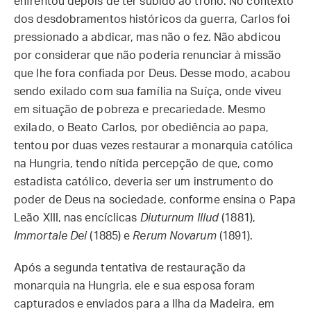
enfrentou depois de ter subido ao trono. No contexto
dos desdobramentos históricos da guerra, Carlos foi
pressionado a abdicar, mas não o fez. Não abdicou
por considerar que não poderia renunciar à missão
que lhe fora confiada por Deus. Desse modo, acabou
sendo exilado com sua família na Suíça, onde viveu
em situação de pobreza e precariedade. Mesmo
exilado, o Beato Carlos, por obediência ao papa,
tentou por duas vezes restaurar a monarquia católica
na Hungria, tendo nítida percepção de que, como
estadista católico, deveria ser um instrumento do
poder de Deus na sociedade, conforme ensina o Papa
Leão XIII, nas encíclicas
Diuturnum Illud
(1881),
Immortale Dei
(1885) e
Rerum Novarum
(1891).
Após a segunda tentativa de restauração da
monarquia na Hungria, ele e sua esposa foram
capturados e enviados para a Ilha da Madeira, em