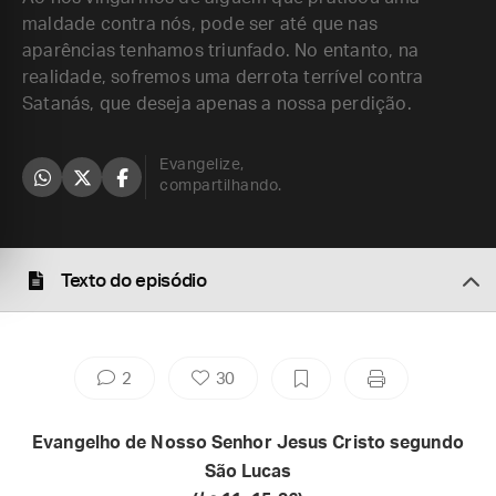
maldade contra nós, pode ser até que nas
aparências tenhamos triunfado. No entanto, na
realidade, sofremos uma derrota terrível contra
Satanás, que deseja apenas a nossa perdição.
Evangelize,
compartilhando.
Texto do episódio
2
30
Evangelho de Nosso Senhor Jesus Cristo segundo
São Lucas