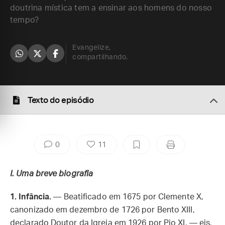
doutrina mística tem a ensinar aos homens do nosso
tempo?
Evangelize,
compartilhando.
Texto do episódio
0
11
I. Uma breve biografia
1. Infância.
—
Beatificado em 1675 por Clemente X,
canonizado em dezembro de 1726 por Bento XIII,
declarado Doutor da Igreja em 1926 por Pio XI, — eis,