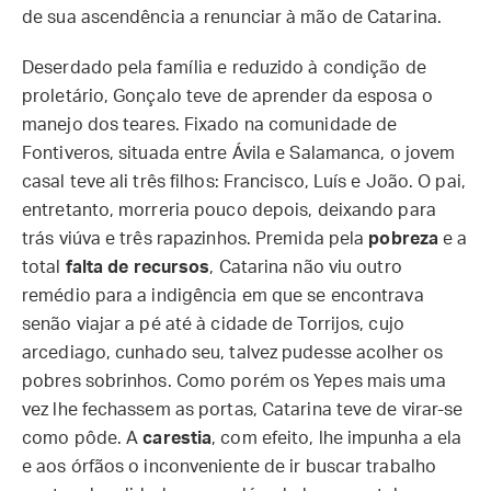
de sua ascendência a renunciar à mão de Catarina.
Deserdado pela família e reduzido à condição de
proletário, Gonçalo teve de aprender da esposa o
manejo dos teares. Fixado na comunidade de
Fontiveros, situada entre Ávila e Salamanca, o jovem
casal teve ali três filhos: Francisco, Luís e João. O pai,
entretanto, morreria pouco depois, deixando para
trás viúva e três rapazinhos. Premida pela
pobreza
e a
total
falta de recursos
, Catarina não viu outro
remédio para a indigência em que se encontrava
senão viajar a pé até à cidade de Torrijos, cujo
arcediago, cunhado seu, talvez pudesse acolher os
pobres sobrinhos. Como porém os Yepes mais uma
vez lhe fechassem as portas, Catarina teve de virar-se
como pôde. A
carestia
, com efeito, lhe impunha a ela
e aos órfãos o inconveniente de ir buscar trabalho