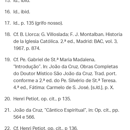
Id., ibid.
Id., ibid.
Id., p. 135 (grifo nosso).
Cf. B. Llorca; G. Villoslada; F. J. Montalban. Historia
de la Iglesia Católica. 2.ª ed., Madrid: BAC, vol. 3,
1967, p. 874.
Cf. Pe. Gabriel de St.ª Maria Madalena,
“Introdução”. In: João da Cruz, Obras Completas
do Doutor Místico São João da Cruz. Trad. port.
conforme a 2.ª ed. do Pe. Silvério de St.ª Teresa.
4.ª ed., Fátima: Carmelo de S. José, [s./d.], p. X.
Henri Petiot, op. cit., p 135.
João da Cruz, “Cântico Espiritual”, in: Op. cit., pp.
564 e 566.
Cf. Henri Petiot, op. cit., p 136.