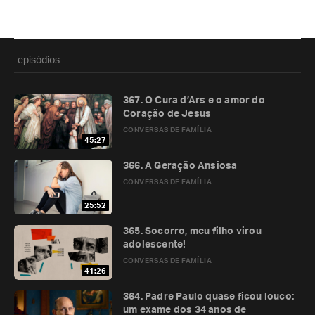
episódios
367. O Cura d’Ars e o amor do
Coração de Jesus
CONVERSAS DE FAMÍLIA
45:27
366. A Geração Ansiosa
CONVERSAS DE FAMÍLIA
25:52
365. Socorro, meu filho virou
adolescente!
CONVERSAS DE FAMÍLIA
41:26
364. Padre Paulo quase ficou louco:
um exame dos 34 anos de