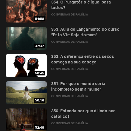
354. O Purgatório é igual para
todos?
CONVERSAS DE FAMÍLIA
54:58
353. Aula de Lançamento do curso
“Esto Vir: Seja Homem”
CONVERSAS DE FAMÍLIA
42:42
352. A diferença entre os sexos
começa na sua cabeça
CONVERSAS DE FAMÍLIA
50:45
351. Por que o mundo seria
incompleto sem a mulher
CONVERSAS DE FAMÍLIA
50:16
350. Entenda por que é lindo ser
católico!
CONVERSAS DE FAMÍLIA
52:48