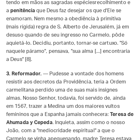
tendo em mãos as sagradas espéciesrecolhimento e
a
penitência
que Deus faz desejar os que d'Ele se
enamoram. Nem mesmo a obediência à primitiva
(mais rígida) regra de S. Alberto de Jerusalém, já em
desuso quando de seu ingresso no Carmelo, pôde
aquietá-lo. Decidiu, portanto, tornar-se cartuxo. "Só
naquele páramo", pensava, "sua alma [...] encontraria
a Deus" [8].
3. Reformador.
—
Pudesse a vontade dos homens
resistir aos decretos da Providência, teria a Ordem
carmelitana perdido uma de suas mais insignes
almas. Nosso Senhor, todavia, foi servido de, ainda
em 1567, trazer a Medina um dos maiores vultos
femininos que a Espanha jamais conhecera:
Teresa de
Ahumada y Cepeda
. Inquieta, assim como o nosso
João, com a "mediocridade espiritual" a que o
Carmelo se vinha apequenando, madre Teresa estava