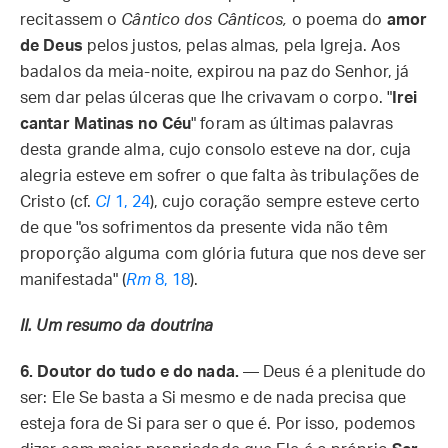
recitassem o
Cântico dos Cânticos,
o poema do
amor
de Deus
pelos justos, pelas almas, pela Igreja. Aos
badalos da meia-noite, expirou na paz do Senhor, já
sem dar pelas úlceras que lhe crivavam o corpo. "
Irei
cantar Matinas no Céu
" foram as últimas palavras
desta grande alma, cujo consolo esteve na dor, cuja
alegria esteve em sofrer o que falta às tribulações de
Cristo (cf.
Cl
1, 24
), cujo coração sempre esteve certo
de que "os sofrimentos da presente vida não têm
proporção alguma com glória futura que nos deve ser
manifestada" (
Rm
8, 18
).
II. Um resumo da doutrina
6. Doutor do tudo e do nada.
— Deus é a plenitude do
ser: Ele Se basta a Si mesmo e de nada precisa que
esteja fora de Si para ser o que é. Por isso, podemos