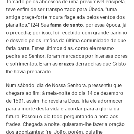
Tomado pelos abcessos de uma presumível erisipela,
teve enfim de ser transportado para Úbeda, "uma
antiga praça-forte moura flagelada pelos ventos dos
planaltos." [24] Sua
fama de santo
, por essa época, já
o precedia; por isso, foi recebido com grande carinho
e desvelo pelos irmãos da última comunidade de que
faria parte. Estes últimos dias, como ele mesmo
pedira ao Senhor, foram marcados por intensas dores
e sofrimentos. Eram as
cruzes
derradeiras que Cristo
lhe havia preparado.
Num sábado, dia de Nossa Senhora, pressentiu que
chegara ao fim: à meia-noite do dia 14 de dezembro
de 1591, assim lho revelara Deus, iria ele adormecer
para a morte desta vida e acordar para a glória da
futura. Passou o dia todo perguntando a hora aos
frades. Chegada a noite, quiseram-lhe fazer a oração
dos agonizantes; frei João, porém, quis lhe