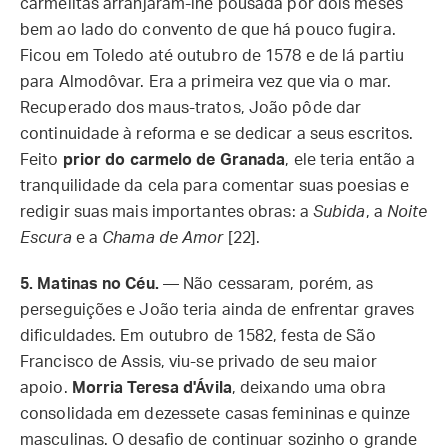
carmelitas arranjaram-lhe pousada por dois meses
bem ao lado do convento de que há pouco fugira.
Ficou em Toledo até outubro de 1578 e de lá partiu
para Almodôvar. Era a primeira vez que via o mar.
Recuperado dos maus-tratos, João pôde dar
continuidade à reforma e se dedicar a seus escritos.
Feito
prior do carmelo de Granada
, ele teria então a
tranquilidade da cela para comentar suas poesias e
redigir suas mais importantes obras: a
Subida
, a
Noite
Escura
e a
Chama de Amor
[22].
5. Matinas no Céu.
—
Não cessaram, porém, as
perseguições e João teria ainda de enfrentar graves
dificuldades. Em outubro de 1582, festa de São
Francisco de Assis, viu-se privado de seu maior
apoio.
Morria Teresa d'Ávila
, deixando uma obra
consolidada em dezessete casas femininas e quinze
masculinas. O desafio de continuar sozinho o grande