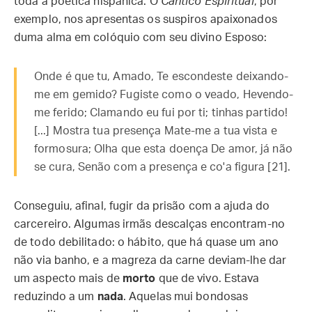
toda a poética hispânica. O
Cântico Espiritual
, por
exemplo, nos apresentas os suspiros apaixonados
duma alma em colóquio com seu divino Esposo:
Onde é que tu, Amado, Te escondeste deixando-
me em gemido? Fugiste como o veado, Hevendo-
me ferido; Clamando eu fui por ti; tinhas partido!
[...] Mostra tua presença Mate-me a tua vista e
formosura; Olha que esta doença De amor, já não
se cura, Senão com a presença e co'a figura [21].
Conseguiu, afinal, fugir da prisão com a ajuda do
carcereiro. Algumas irmãs descalças encontram-no
de todo debilitado: o hábito, que há quase um ano
não via banho, e a magreza da carne deviam-lhe dar
um aspecto mais de
morto
que de vivo. Estava
reduzindo a um
nada
. Aquelas mui bondosas