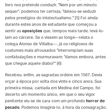
livro nos pretende conduzir. "Nem por um minuto
sequer", podemos ter certeza, "deixou-se seduzir
pelos prestígios do intelectualismo." [5] Foi ainda
durante estes anos de estudante que começou a
sentir as
oposições
que, tempos mais tarde, levá-lo-
iam ao cárcere. Se o vissem ao longe—relata o
colega Alonso de Villalba—, já os religiosos de
costumes mais afrouxados "interrompiam suas
confabulações e murmuravam: 'Vamos embora, antes
que chegue aquele diabo!'" [6]
Recebeu, enfim, as sagradas ordens em 1567. Devia
orçar à época por volta dos vinte e cinco anos. Sua
primeira missa, cantada em Medina del Campo, foi
decerto um momento único, em que o seu vigor
penitente viu-se de cara com um profundo
horror do
pecado
. Podemos imaginá-lo, à hora da consagração,