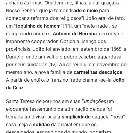
achado às irmãs: "Ajudem-me, filhas, a dar graças a
Nosso Senhor, que já temos
frade e meio
para
começar a reforma dos religiosos"! João era, de fato,
um "
toquinho de homem
" [11], um "meio frade", se
comparado com frei
Antônio de Heredia
, seu novo e
imponente cooperador. Obtida a licença dos
provinciais, João foi enviado, em setembro de 1568, a
Duruelo, onde um velho e pobre casebre aguardava
por seus cuidados [12]. Ali se reuniu, em novembro do
mesmo ano, a nova família de
carmelitas descalços
.
A partir de então, o franzino frade chamar-se-ia
João
da Cruz
.
Santa Teresa deixou-nos em suas
Fundações
um
eloquente testemunho da admiração de que foi
tomada ao divisar seja a
simplicidade
daquela "nova"
casa, seja a
solidão
da arraial em que os
descalçados, escondidos do mundo, poderiam