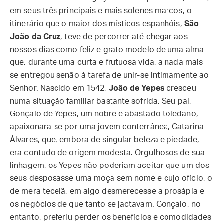
em seus três principais e mais solenes marcos, o
itinerário que o maior dos místicos espanhóis,
São
João da Cruz
, teve de percorrer até chegar aos
nossos dias como feliz e grato modelo de uma alma
que, durante uma curta e frutuosa vida, a nada mais
se entregou senão à tarefa de unir-se intimamente ao
Senhor. Nascido em 1542,
João de Yepes
cresceu
numa situação familiar bastante sofrida. Seu pai,
Gonçalo de Yepes, um nobre e abastado toledano,
apaixonara-se por uma jovem conterrânea, Catarina
Álvares, que, embora de singular beleza e piedade,
era contudo de origem modesta. Orgulhosos de sua
linhagem, os Yepes não poderiam aceitar que um dos
seus desposasse uma moça sem nome e cujo ofício, o
de mera tecelã, em algo desmerecesse a prosápia e
os negócios de que tanto se jactavam. Gonçalo, no
entanto, preferiu perder os benefícios e comodidades