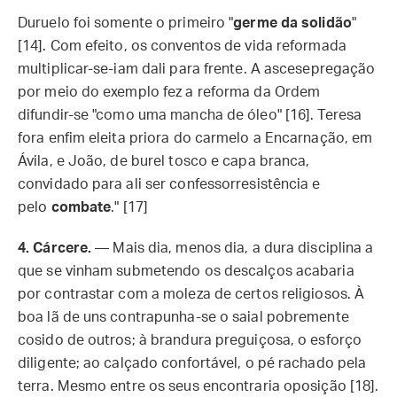
Duruelo foi somente o primeiro "
germe da solidão
"
[14]. Com efeito, os conventos de vida reformada
multiplicar-se-iam dali para frente. A ascesepregação
por meio do exemplo fez a reforma da Ordem
difundir-se "como uma mancha de óleo" [16]. Teresa
fora enfim eleita priora do carmelo a Encarnação, em
Ávila, e João, de burel tosco e capa branca,
convidado para ali ser confessorresistência e
pelo
combate
." [17]
4. Cárcere.
—
Mais dia, menos dia, a dura disciplina a
que se vinham submetendo os descalços acabaria
por contrastar com a moleza de certos religiosos. À
boa lã de uns contrapunha-se o saial pobremente
cosido de outros; à brandura preguiçosa, o esforço
diligente; ao calçado confortável, o pé rachado pela
terra. Mesmo entre os seus encontraria oposição [18].