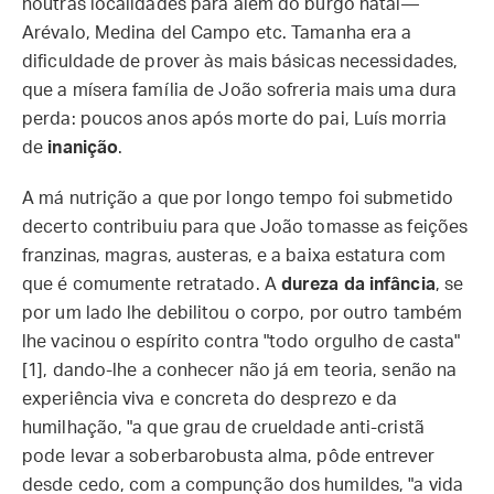
noutras localidades para além do burgo natal—
Arévalo, Medina del Campo etc. Tamanha era a
dificuldade de prover às mais básicas necessidades,
que a mísera família de João sofreria mais uma dura
perda: poucos anos após morte do pai, Luís morria
de
inanição
.
A má nutrição a que por longo tempo foi submetido
decerto contribuiu para que João tomasse as feições
franzinas, magras, austeras, e a baixa estatura com
que é comumente retratado. A
dureza da infância
, se
por um lado lhe debilitou o corpo, por outro também
lhe vacinou o espírito contra "todo orgulho de casta"
[1], dando-lhe a conhecer não já em teoria, senão na
experiência viva e concreta do desprezo e da
humilhação, "a que grau de crueldade anti-cristã
pode levar a soberbarobusta alma, pôde entrever
desde cedo, com a compunção dos humildes, "a vida