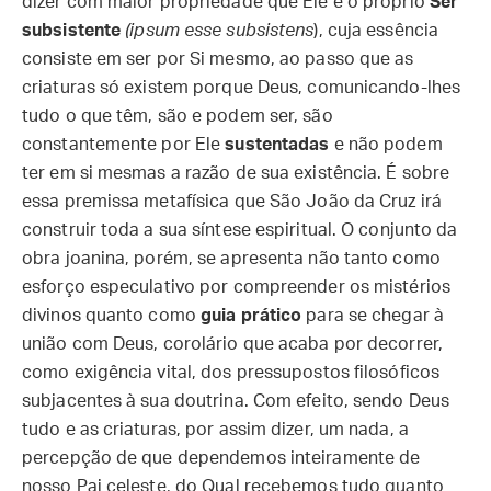
dizer com maior propriedade que Ele é o próprio
Ser
subsistente
(ipsum esse subsistens
), cuja essência
consiste em ser por Si mesmo, ao passo que as
criaturas só existem porque Deus, comunicando-lhes
tudo o que têm, são e podem ser, são
constantemente por Ele
sustentadas
e não podem
ter em si mesmas a razão de sua existência. É sobre
essa premissa metafísica que São João da Cruz irá
construir toda a sua síntese espiritual. O conjunto da
obra joanina, porém, se apresenta não tanto como
esforço especulativo por compreender os mistérios
divinos quanto como
guia prático
para se chegar à
união com Deus, corolário que acaba por decorrer,
como exigência vital, dos pressupostos filosóficos
subjacentes à sua doutrina. Com efeito, sendo Deus
tudo e as criaturas, por assim dizer, um nada, a
percepção de que dependemos inteiramente de
nosso Pai celeste, do Qual recebemos tudo quanto