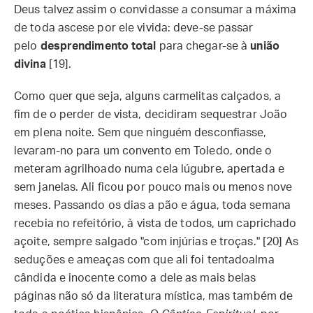
Deus talvez assim o convidasse a consumar a máxima
de toda ascese por ele vivida: deve-se passar
pelo
desprendimento total
para chegar-se à
união
divina
[19].
Como quer que seja, alguns carmelitas calçados, a
fim de o perder de vista, decidiram sequestrar João
em plena noite. Sem que ninguém desconfiasse,
levaram-no para um convento em Toledo, onde o
meteram agrilhoado numa cela lúgubre, apertada e
sem janelas. Ali ficou por pouco mais ou menos nove
meses. Passando os dias a pão e água, toda semana
recebia no refeitório, à vista de todos, um caprichado
açoite, sempre salgado "com injúrias e troças." [20] As
seduções e ameaças com que ali foi tentadoalma
cândida e inocente como a dele as mais belas
páginas não só da literatura mística, mas também de