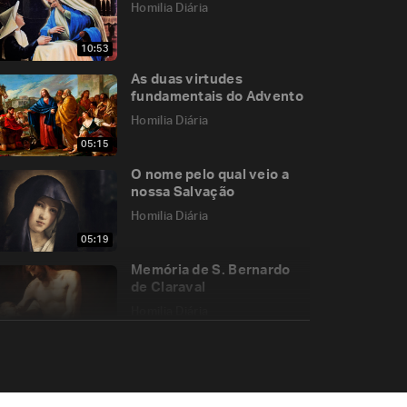
Homilia Diária
10:53
As duas virtudes
fundamentais do Advento
Homilia Diária
05:15
O nome pelo qual veio a
nossa Salvação
Homilia Diária
05:19
Memória de S. Bernardo
de Claraval
Homilia Diária
06:55
Memória da Bem-
aventurada Virgem Maria,
Mãe da Igreja