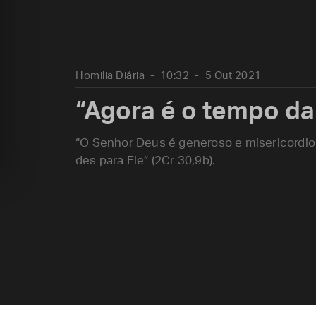
Homilia Diária
10:32
5 Out 2021
“Agora é o tempo da
“O Senhor Deus é generoso e misericordios
des para Ele” (2Cr 30,9b).