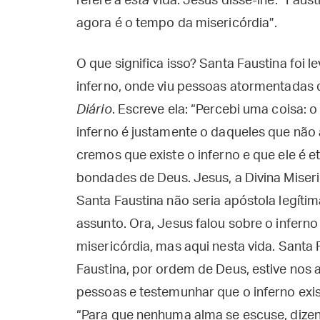
refere a
esta
vida. Jesus disse-lhe: “Fausti
agora é o tempo da misericórdia”.
O que significa isso? Santa Faustina foi 
inferno, onde viu pessoas atormentadas 
Diário
. Escreve ela: “Percebi uma coisa:
inferno é justamente o daqueles que não 
cremos que existe o inferno e que ele é e
bondades de Deus. Jesus, a Divina Miseri
Santa Faustina não seria apóstola legíti
assunto. Ora, Jesus falou sobre o infern
misericórdia, mas aqui nesta vida. Santa 
Faustina, por ordem de Deus, estive nos 
pessoas e testemunhar que o inferno exis
“Para que nenhuma alma se escuse, dize