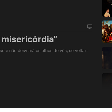
 misericórdia”
o e não desviará os olhos de vós, se voltar­