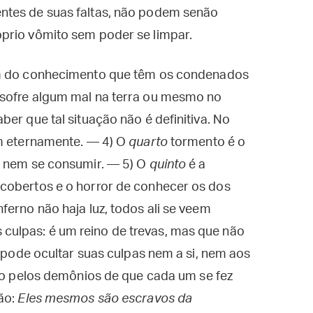
ntes de suas faltas, não podem senão
prio vômito sem poder se limpar.
m do conhecimento que têm os condenados
 sofre algum mal na terra ou mesmo no
er que tal situação não é definitiva. No
am eternamente. — 4) O
quarto
tormento é o
a nem se consumir. — 5) O
quinto
é a
cobertos e o horror de conhecer os dos
ferno não haja luz, todos ali se veem
ulpas: é um reino de trevas, mas que não
o pode ocultar suas culpas nem a si, nem aos
do pelos demônios de que cada um se fez
ão:
Eles mesmos são escravos da