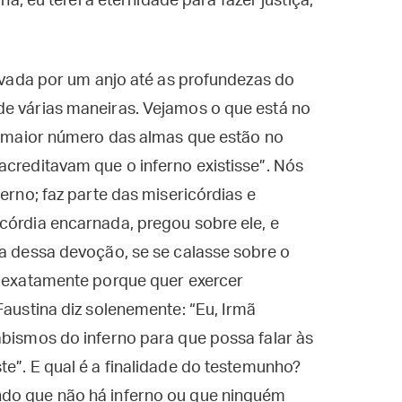
na, eu terei a eternidade para fazer justiça;
levada por um anjo até as profundezas do
de várias maneiras. Vejamos o que está no
 o maior número das almas que estão no
acreditavam que o inferno existisse”. Nós
terno; faz parte das misericórdias e
córdia encarnada, pregou sobre ele, e
ma dessa devoção, se se calasse sobre o
o exatamente porque quer exercer
Faustina diz solenemente: “Eu, Irmã
abismos do inferno para que possa falar às
te”. E qual é a finalidade do testemunho?
ndo que não há inferno ou que ninguém