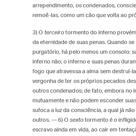
arrependimento, os condenados, conscie
remoê-las, como um cão que volta ao pró
3) O
terceiro
tormento do inferno prové
da eternidade de suas penas. Quando se
purgatório, há pelo menos um consolo: sab
inferno não; o inferno e suas penas dur
fogo que atravessa a alma sem destruí-l
vergonha de ter os próprios pecados des
outros condenados; de fato, embora no in
mutuamente e não podem esconder suas c
sufoca a luz da consciência, a qual já nã
outros. — 6) O
sexto
tormento é o infligi
escravo ainda em vida, ao cair em tentaç