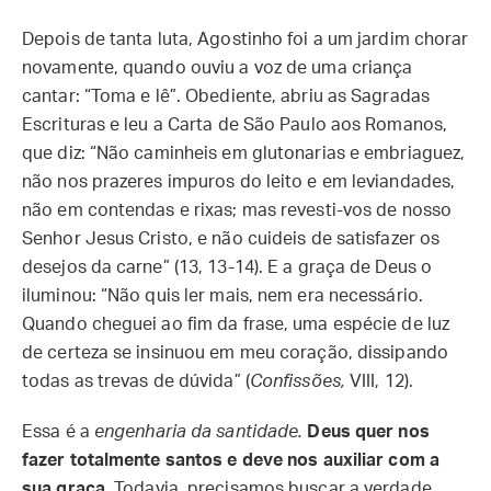
Depois de tanta luta, Agostinho foi a um jardim chorar
novamente, quando ouviu a voz de uma criança
cantar: “Toma e lê”. Obediente, abriu as Sagradas
Escrituras e leu a Carta de São Paulo aos Romanos,
que diz: “Não caminheis em glutonarias e embriaguez,
não nos prazeres impuros do leito e em leviandades,
não em contendas e rixas; mas revesti-vos de nosso
Senhor Jesus Cristo, e não cuideis de satisfazer os
desejos da carne” (13, 13-14). E a graça de Deus o
iluminou: “Não quis ler mais, nem era necessário.
Quando cheguei ao fim da frase, uma espécie de luz
de certeza se insinuou em meu coração, dissipando
todas as trevas de dúvida” (
Confissões,
VIII, 12).
Essa é a
engenharia da santidade.
Deus quer nos
fazer totalmente santos e deve nos auxiliar com a
sua graça.
Todavia, precisamos buscar a verdade