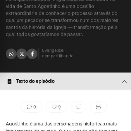
vida de Santo Agostinho é uma ocasião
extraordinária de conhecer o processo através do
qual um pecador se transformou num dos maiores
santos da história da Igreja — transformação pela
qual todos gostaríamos de passar.
Evangelize,
compartilhando.
Texto do episódio
0
9
Agostinho é uma das personagens históricas mais