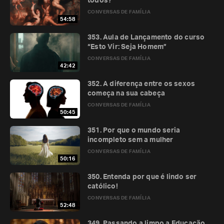
todos?
CONVERSAS DE FAMÍLIA
54:58
353. Aula de Lançamento do curso
“Esto Vir: Seja Homem”
CONVERSAS DE FAMÍLIA
42:42
352. A diferença entre os sexos
começa na sua cabeça
CONVERSAS DE FAMÍLIA
50:45
351. Por que o mundo seria
incompleto sem a mulher
CONVERSAS DE FAMÍLIA
50:16
350. Entenda por que é lindo ser
católico!
CONVERSAS DE FAMÍLIA
52:48
349. Passando a limpo a Educação