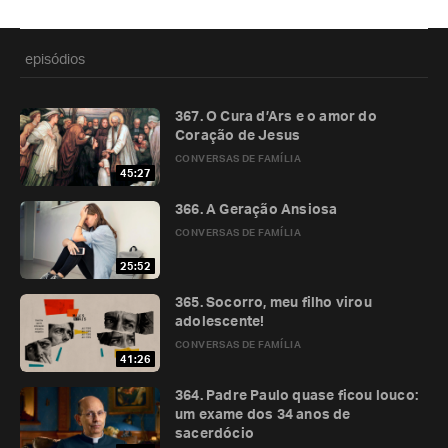
episódios
367. O Cura d’Ars e o amor do
Coração de Jesus
CONVERSAS DE FAMÍLIA
45:27
366. A Geração Ansiosa
CONVERSAS DE FAMÍLIA
25:52
365. Socorro, meu filho virou
adolescente!
CONVERSAS DE FAMÍLIA
41:26
364. Padre Paulo quase ficou louco:
um exame dos 34 anos de
sacerdócio