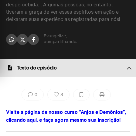
despercebida... Algumas pessoas, no entanto,
tiveram a graça de ver esses espíritos em ação e
deixaram suas experiências registradas para nós!
Evangelize,
compartilhando.
Texto do episódio
0
3
Visite a página de nosso curso “Anjos e Demônios”,
clicando aqui, e faça agora mesmo sua inscrição!