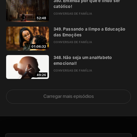
350. Entenda por que é lindo ser
católico!
CONVERSAS DE FAMÍLIA
52:48
349. Passando a limpo a Educação
das Emoções
CONVERSAS DE FAMÍLIA
01:06:32
348. Não seja um analfabeto
emocional!
CONVERSAS DE FAMÍLIA
49:26
Carregar mais episódios