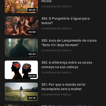
Niceia
CONVERSAS DE FAMÍLIA
48:35
354. O Purgatório é igual para
todos?
CONVERSAS DE FAMÍLIA
54:58
353. Aula de Lançamento do curso
“Esto Vir: Seja Homem”
CONVERSAS DE FAMÍLIA
42:42
352. A diferença entre os sexos
começa na sua cabeça
CONVERSAS DE FAMÍLIA
50:45
351. Por que o mundo seria
incompleto sem a mulher
CONVERSAS DE FAMÍLIA
50:16