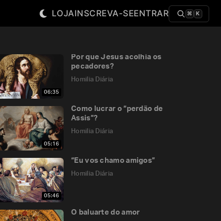
LOJA
INSCREVA-SE
ENTRAR
⌘
K
Por que Jesus acolhia os
pecadores?
Homilia Diária
06:35
Como lucrar o “perdão de
Assis”?
Homilia Diária
05:16
“Eu vos chamo amigos”
Homilia Diária
05:46
O baluarte do amor