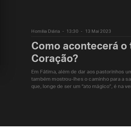
Homilia Diária
13:30
13 Mai 2023
Como acontecerá o 
Coração?
Em Fátima, além de dar aos pastorinhos um
também mostrou-lhes o caminho para a sa
que, longe de ser um “ato mágico”, é na v