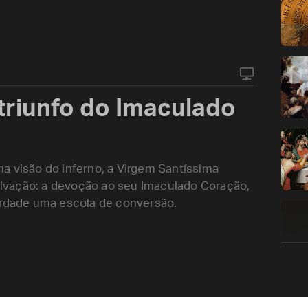
triunfo do Imaculado
a visão do inferno, a Virgem Santíssima
lvação: a devoção ao seu Imaculado Coração,
erdade uma escola de conversão.