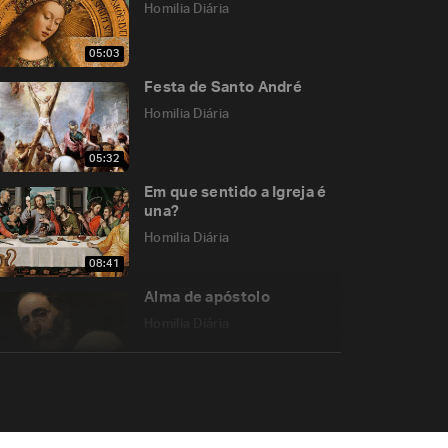
Homilia Diária
05:03
Festa de Santo André
Homilia Diária
05:32
Em que sentido a Igreja é
una?
Homilia Diária
08:41
Alma de apóstolo
Homilia Diária
05:14
Ela fecundou a
evangelização da
América Latina