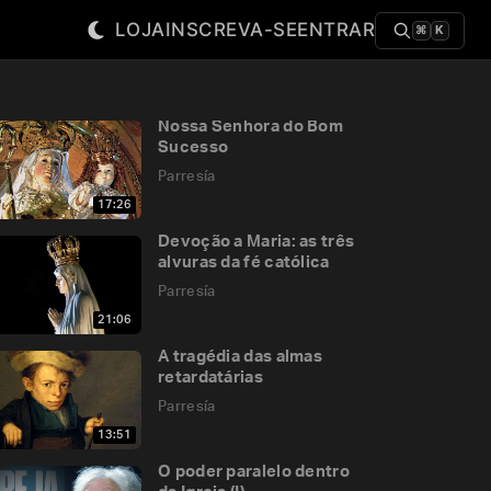
LOJA
INSCREVA-SE
ENTRAR
⌘
K
Nossa Senhora do Bom
Sucesso
Parresía
17:26
Devoção a Maria: as três
alvuras da fé católica
Parresía
21:06
A tragédia das almas
retardatárias
Parresía
13:51
O poder paralelo dentro