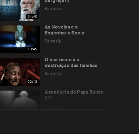
da Igreja (I)
Parresía
34:40
As Novelas e a
Engenharia Social
Parresía
13:45
O marxismo e a
destruição das famílias
Parresía
22:13
A renúncia do Papa Bento
XVI
Parresía
14:29
Missão às Avessas
Parresía