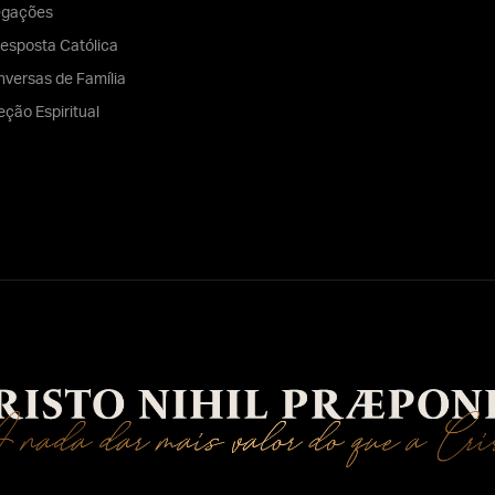
egações
esposta Católica
versas de Família
eção Espiritual