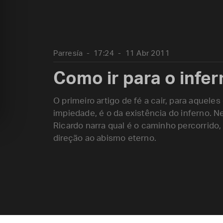
Parresía
17:24
11 Abr 2011
Como ir para o infern
O primeiro artigo de fé a cair, para aquel
impiedade, é o da existência do inferno. Ne
Ricardo narra qual é o caminho percorrido
direção ao abismo eterno.