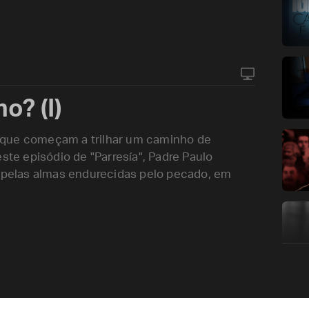
o? (I)
es que começam a trilhar um caminho de
ste episódio de "Parresía", Padre Paulo
, pelas almas endurecidas pelo pecado, em