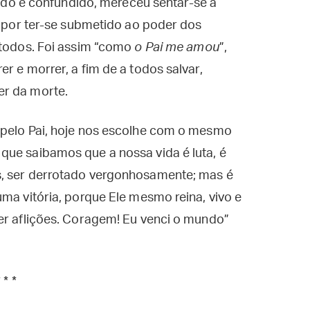
hado e confundido, mereceu sentar-se à
 e por ter-se submetido ao poder dos
 todos. Foi assim “como
o Pai me amou
”,
r e morrer, a fim de a todos salvar,
er da morte.
 pelo Pai, hoje nos escolhe com o mesmo
que saibamos que a nossa vida é luta, é
s, ser derrotado vergonhosamente; mas é
ma vitória, porque Ele mesmo reina, vivo e
er aflições. Coragem! Eu venci o mundo”
* * *