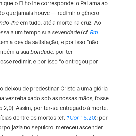
m que o Filho lhe corresponde: o Pai ama ao
ão que jamais houve — redimir o gênero
ndo-lhe
em tudo, até a morte na cruz. Ao
pressa a um tempo sua
severidade
(cf.
Rm
sem a devida satisfação, e por isso “não
também a sua
bondade
, por ter
se redimir, e por isso “o entregou por
o deixou de predestinar Cristo a uma glória
a vez rebaixado sob as nossas mãos, fosse
p
2,9). Assim, por ter-se entregado à morte,
cias dentre os mortos (cf.
1Cor
15,20
); por
orpo jazia no sepulcro, mereceu ascender