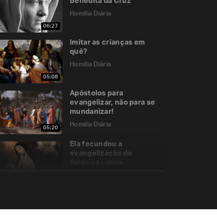
Benedita da Cruz
Homilia Diária
06:27
Imitar as crianças em
quê?
Homilia Diária
05:08
Apóstolos para
evangelizar, não para se
mundanizar!
Homilia Diária
05:20
Ela fecundou a
evangelização da
América Latina
Homilia Diária
05:14
O preço da verdadeira
libertação