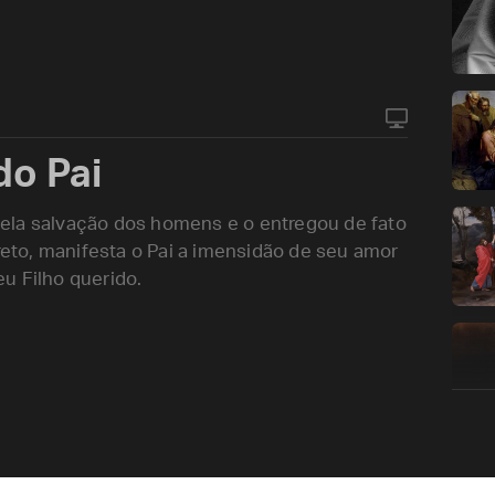
do Pai
ela salvação dos homens e o entregou de fato
to, manifesta o Pai a imensidão de seu amor
u Filho querido.