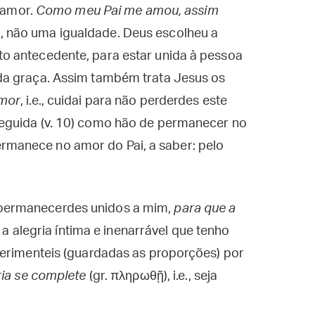
o amor.
Como meu Pai me amou, assim
 não uma igualdade. Deus escolheu a
o antecedente, para estar unida à pessoa
da graça. Assim também trata Jesus os
amor
, i.e., cuidai para não perderdes este
eguida (v. 10) como hão de permanecer no
manece no amor do Pai, a saber: pelo
s a permanecerdes unidos a mim,
para que a
ue a alegria íntima e inenarrável que tenho
perimenteis (guardadas as proporções) por
ria se complete
(gr. πληρωθῇ), i.e., seja