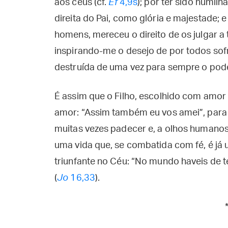
aos céus (cf.
Ef
4,9s
); por ter sido humil
direita do Pai, como glória e majestade;
homens, mereceu o direito de os julgar a
inspirando-me o desejo de por todos sofre
destruída de uma vez para sempre o pod
É assim que o Filho, escolhido com amor
amor: “Assim também eu vos amei”, para 
muitas vezes padecer e, a olhos humano
uma vida que, se combatida com fé, é já u
triunfante no Céu: “No mundo haveis de t
(
Jo
16,33
).