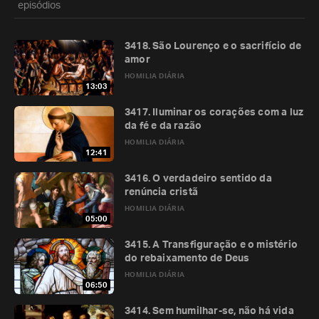
episódios
3418. São Lourenço e o sacrifício de
amor
HOMILIA DIÁRIA
13:03
3417. Iluminar os corações com a luz
da fé e da razão
HOMILIA DIÁRIA
12:41
3416. O verdadeiro sentido da
renúncia cristã
HOMILIA DIÁRIA
05:00
3415. A Transfiguração e o mistério
do rebaixamento de Deus
HOMILIA DIÁRIA
06:50
3414. Sem humilhar-se, não há vida