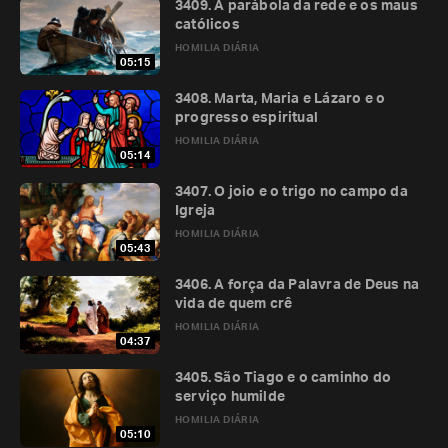
3409. A parábola da rede e os maus
católicos
HOMILIA DIÁRIA
05:15
3408. Marta, Maria e Lázaro e o
progresso espiritual
HOMILIA DIÁRIA
05:14
3407. O joio e o trigo no campo da
Igreja
HOMILIA DIÁRIA
05:43
3406. A força da Palavra de Deus na
vida de quem crê
HOMILIA DIÁRIA
04:37
3405. São Tiago e o caminho do
serviço humilde
HOMILIA DIÁRIA
05:10