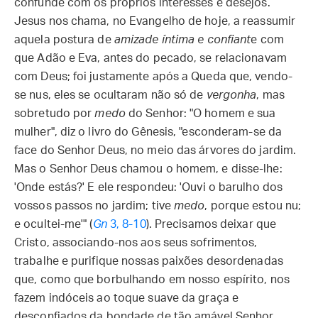
confunde com os próprios interesses e desejos.
Jesus nos chama, no Evangelho de hoje, a reassumir
aquela postura de
amizade íntima e confiant
e com
que Adão e Eva, antes do pecado, se relacionavam
com Deus; foi justamente após a Queda que, vendo-
se nus, eles se ocultaram não só de
vergonha
, mas
sobretudo por
medo
do Senhor: "O homem e sua
mulher", diz o livro do Gênesis, "esconderam-se da
face do Senhor Deus, no meio das árvores do jardim.
Mas o Senhor Deus chamou o homem, e disse-lhe:
'Onde estás?' E ele respondeu: 'Ouvi o barulho dos
vossos passos no jardim; tive
medo
, porque estou nu;
e ocultei-me'" (
Gn
3, 8-10
). Precisamos deixar que
Cristo, associando-nos aos seus sofrimentos,
trabalhe e purifique nossas paixões desordenadas
que, como que borbulhando em nosso espírito, nos
fazem indóceis ao toque suave da graça e
desconfiados da bondade de tão amável Senhor.