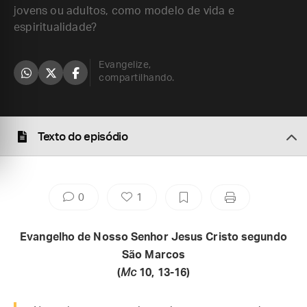
jovens ou adultos, como modelo de vida e
espiritualidade?
Evangelize,
compartilhando.
Texto do episódio
0
1
Evangelho de Nosso Senhor Jesus Cristo segundo
São Marcos
(
Mc
10, 13-16)