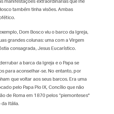
s manifestações extraordinárias que lhe
Bosco também tinha visões. Ambas
ofético.
xemplo, Dom Bosco viu o barco da Igreja,
uas grandes colunas: uma com a Virgem
óstia consagrada, Jesus Eucarístico.
errubar a barca da Igreja e o Papa se
os para aconselhar-se. No entanto, por
nham que voltar aos seus barcos. Era uma
ocado pelo Papa Pio IX, Concílio que não
asão de Roma em 1870 pelos “piemonteses"
da Itália.