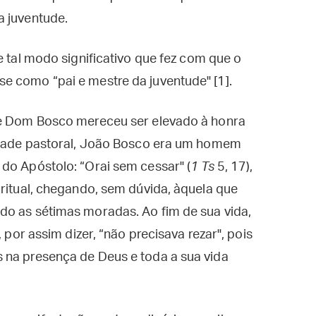
a juventude.
e tal modo significativo que fez com que o
e como “pai e mestre da juventude" [1].
ue Dom Bosco mereceu ser elevado à honra
vidade pastoral, João Bosco era um homem
do Apóstolo: “Orai sem cessar" (
1 Ts
5, 17),
iritual, chegando, sem dúvida, àquela que
do as sétimas moradas. Ao fim de sua vida,
, por assim dizer, “não precisava rezar", pois
 na presença de Deus e toda a sua vida