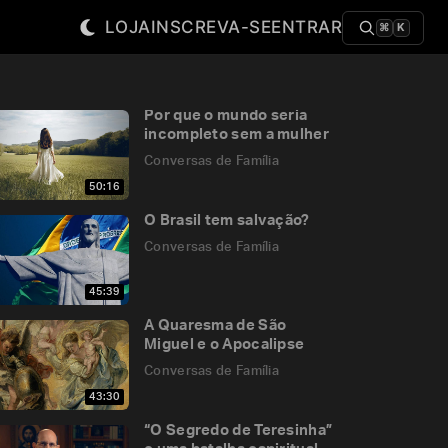
LOJA
INSCREVA-SE
ENTRAR
⌘
K
Por que o mundo seria
incompleto sem a mulher
Conversas de Família
50:16
O Brasil tem salvação?
Conversas de Família
45:39
A Quaresma de São
Miguel e o Apocalipse
Conversas de Família
43:30
“O Segredo de Teresinha”