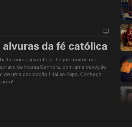
alvuras da fé católica
alho com a juventude. O que muitos não
 escravo de Nossa Senhora, com uma devoção
m de uma dedicação filial ao Papa. Conheça
santo!