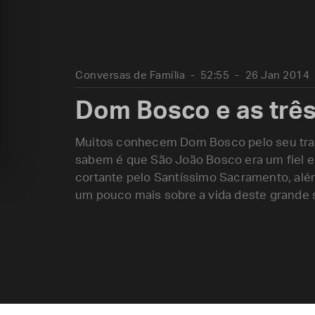
Conversas de Família
52:55
26 Jan 2014
Dom Bosco e as três 
Muitos conhecem Dom Bosco pelo seu trab
sabem é que São João Bosco era um fiel
cortante pelo Santíssimo Sacramento, alé
um pouco mais sobre a vida deste grande 