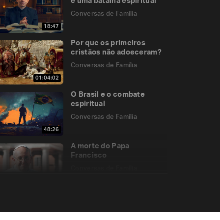
e uma batalha espiritual
Conversas de Família
18:47
Por que os primeiros
cristãos não adoeceram?
Conversas de Família
01:04:02
O Brasil e o combate
espiritual
Conversas de Família
48:26
A morte do Papa
Francisco
Conversas de Família
29:35
Educação emocional para
namorados