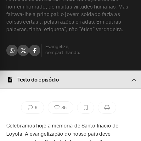
homem honrado, de muitas virtudes humanas. Mas
faltava-lhe a principal: o jovem soldado fazia as
coisas certas… pelas razões erradas. Em outras
palavras, tinha “etiqueta”, não “ética” verdadeira.
Evangelize,
compartilhando.
Texto do episódio
6
35
Celebramos hoje a memória de Santo Inácio de
Loyola. A evangelização do nosso país deve