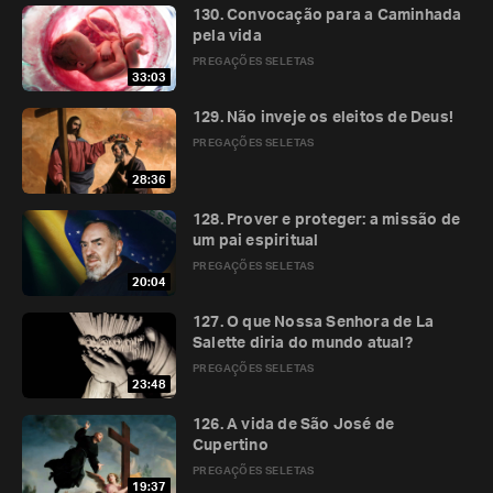
130. Convocação para a Caminhada
pela vida
PREGAÇÕES SELETAS
33:03
129. Não inveje os eleitos de Deus!
PREGAÇÕES SELETAS
28:36
128. Prover e proteger: a missão de
um pai espiritual
PREGAÇÕES SELETAS
20:04
127. O que Nossa Senhora de La
Salette diria do mundo atual?
PREGAÇÕES SELETAS
23:48
126. A vida de São José de
Cupertino
PREGAÇÕES SELETAS
19:37