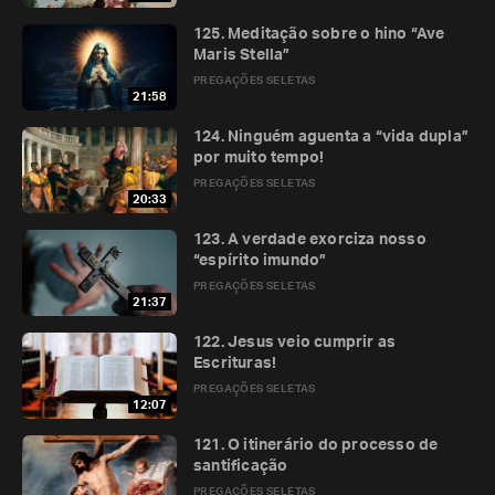
125. Meditação sobre o hino “Ave
Maris Stella”
PREGAÇÕES SELETAS
21:58
124. Ninguém aguenta a “vida dupla”
por muito tempo!
PREGAÇÕES SELETAS
20:33
123. A verdade exorciza nosso
“espírito imundo”
PREGAÇÕES SELETAS
21:37
122. Jesus veio cumprir as
Escrituras!
PREGAÇÕES SELETAS
12:07
121. O itinerário do processo de
santificação
PREGAÇÕES SELETAS