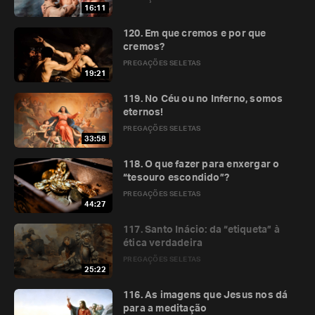
16:11
120. Em que cremos e por que
cremos?
PREGAÇÕES SELETAS
19:21
119. No Céu ou no Inferno, somos
eternos!
PREGAÇÕES SELETAS
33:58
118. O que fazer para enxergar o
“tesouro escondido”?
PREGAÇÕES SELETAS
44:27
117. Santo Inácio: da “etiqueta” à
ética verdadeira
PREGAÇÕES SELETAS
25:22
116. As imagens que Jesus nos dá
para a meditação