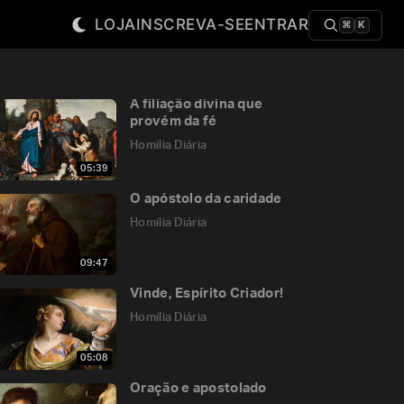
LOJA
INSCREVA-SE
ENTRAR
⌘
K
A filiação divina que
provém da fé
Homilia Diária
05:39
O apóstolo da caridade
Homilia Diária
09:47
Vinde, Espírito Criador!
Homilia Diária
05:08
Oração e apostolado