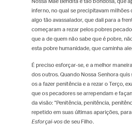
Nossa Mãe Bendita é tão bondosa, que ap
inferno, no qual se precipitavam milhões 
algo tão avassalador, que dali para a fre
começaram a rezar pelos pobres pecador
que a de quem não sabe que é pobre, nã
esta pobre humanidade, que caminha ale
É preciso esforçar-se, e a melhor maneira
dos outros. Quando Nossa Senhora quis sa
os a fazer penitência e a rezar o Terço, 
que os pecadores se arrependam e façam
da visão: “Penitência, penitência, penitê
repetido em suas últimas aparições, par
Esforçai-vos
de seu Filho.