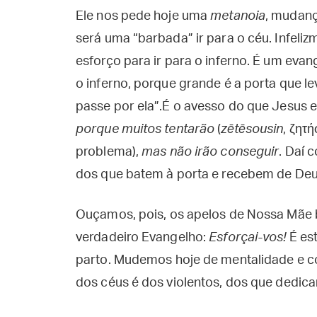
Ele nos pede hoje uma
metanoia
, mudanç
será uma “barbada” ir para o céu. Infeli
esforço para ir para o inferno. É um evan
o inferno, porque grande é a porta que l
passe por ela”.É o avesso do que Jesus 
porque muitos tentarão
(
zētēsousin
, ζητ
problema),
mas não irão conseguir
. Daí 
dos que batem à porta e recebem de Deu
Ouçamos, pois, os apelos de Nossa Mãe 
verdadeiro Evangelho:
Esforçai-vos!
É est
parto. Mudemos hoje de mentalidade e c
dos céus é dos violentos, dos que dedica