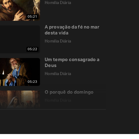
Homilia Diária
05:21
A provação da fé no mar
desta vida
Homilia Diária
05:22
Um tempo consagrado a
Deus
Homilia Diária
05:23
O porquê do domingo
Homilia Diária
05:10
Uma cultura apóstata
Homilia Diária