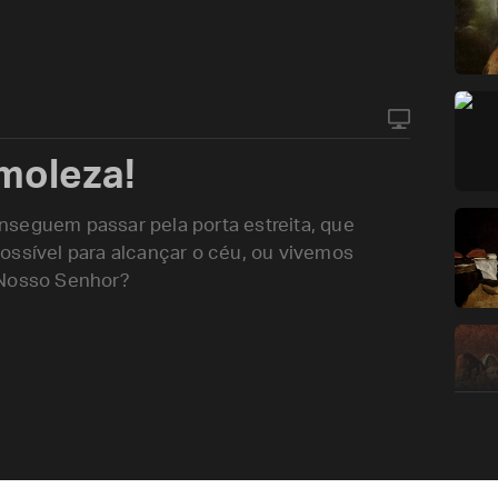
 moleza!
nseguem passar pela porta estreita, que
ossível para alcançar o céu, ou vivemos
 Nosso Senhor?