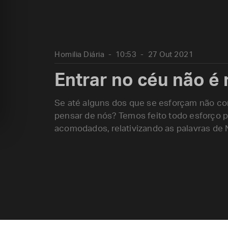
Homilia Diária
10:53
27 Out 2021
Entrar no céu não é
Se até alguns dos que se esforçam não co
pensar de nós? Temos feito todo esforço p
acomodados, relativizando as palavras de