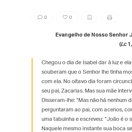
0
0
Evangelho de Nosso Senhor J
(
Lc
1,
Chegou o dia de Isabel dar à luz e el
souberam que o Senhor lhe tinha mo
com ela. No oitavo dia foram circun
seu pai, Zacarias. Mas sua mãe interv
Disseram-lhe: “Mas não há nenhum d
perguntaram ao pai, com acenos, co
uma tabuinha e escreveu: “João é o 
Naquele mesmo instante sua boca se a