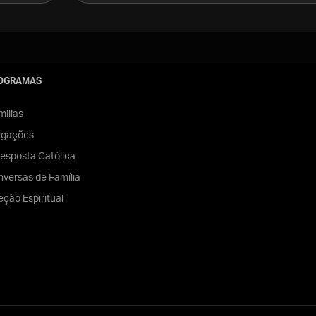
OGRAMAS
ilias
egações
esposta Católica
versas de Família
eção Espiritual