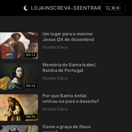
LOJA
INSCREVA-SE
ENTRAR
⌘
K
Um lugar para o menino
Jesus (24 de dezembro)
Homilia Diária
05:12
Memória de Santa Isabel,
Rainha de Portugal
Homilia Diária
05:14
Por que Santo Antão
retirou-se para o deserto?
Homilia Diária
06:33
Como a graça de Deus