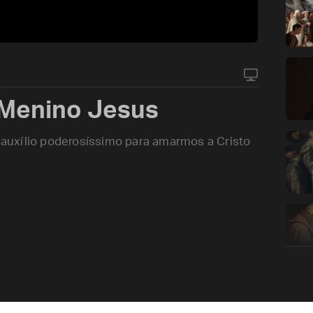
 Menino Jesus
auxílio poderosíssimo para amarmos a Cristo