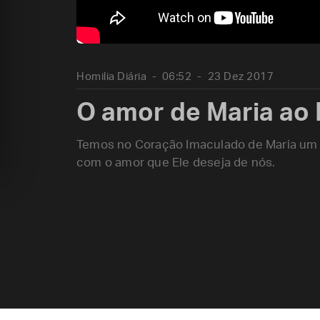
Homilia Diária
06:52
23 Dez 2017
O amor de Maria ao
Temos no Coração Imaculado de Maria um 
com o amor que Ele deseja de nós.