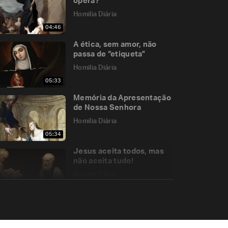
opera?
Homilia Diária
04:46
A ética, sem amor, não
passa de “etiqueta”
Homilia Diária
05:33
Memória da Apresentação
de Nossa Senhora
Homilia Diária
05:34
Jesus aceita todos, mas
não aceita tudo!
Homilia Diária
04:53
O Espírito Santo é o
Consolador ou o
Defensor?